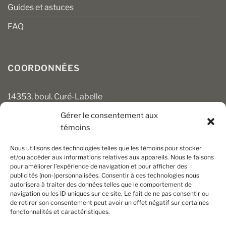
Guides et astuces
FAQ
COORDONNÉES
14353, boul. Curé-Labelle
Mirabel (Québec) J7J 1M2
Gérer le consentement aux
témoins
450 430-3111
clients@boiseriesalgonquin.com
Nous utilisons des technologies telles que les témoins pour stocker
et/ou accéder aux informations relatives aux appareils. Nous le faisons
pour améliorer l’expérience de navigation et pour afficher des
HEURES D’OUVERTURE
publicités (non-)personnalisées. Consentir à ces technologies nous
autorisera à traiter des données telles que le comportement de
Lundi au vendredi : 6 h 30 à 17 h 30
navigation ou les ID uniques sur ce site. Le fait de ne pas consentir ou
Samedi : 8 h à 17 h
de retirer son consentement peut avoir un effet négatif sur certaines
Dimanche : Fermé
fonctonnalités et caractéristiques.