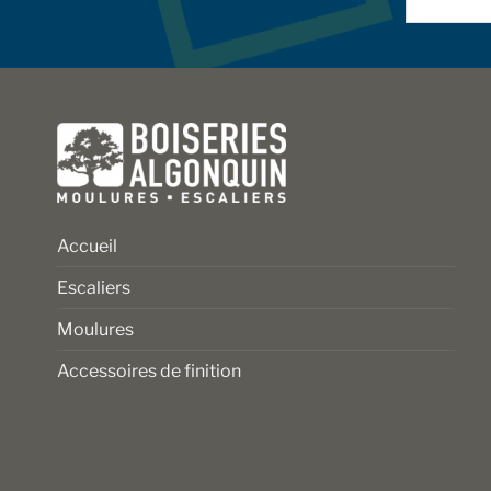
la
page
du
produit
Accueil
Escaliers
Moulures
Accessoires de finition