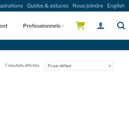
spirations
Guides & astuces
Nous joindre
English
ent
Professionnels
!
7 résultats affichés