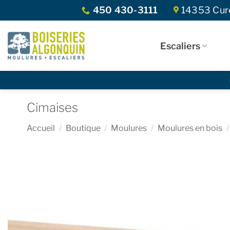
Skip
450 430-3111
14353 Curé
to
content
Escaliers
Cimaises
Accueil
/
Boutique
/
Moulures
/
Moulures en bois
/