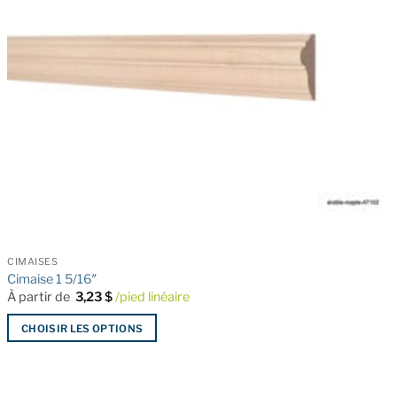
CIMAISES
Cimaise 1 5/16″
À partir de
3,23
$
/pied linéaire
CHOISIR LES OPTIONS
Ce
produit
a