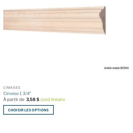
CIMAISES
Cimaise 1 3/4″
À partir de
3,58
$
/pied linéaire
CHOISIR LES OPTIONS
Ce
produit
a