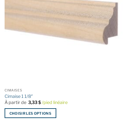
CIMAISES
Cimaise 1 1/8″
À partir de
3,33
$
/pied linéaire
CHOISIR LES OPTIONS
Ce
produit
a