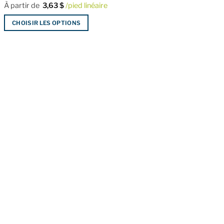
À partir de
3,63
$
/pied linéaire
CHOISIR LES OPTIONS
Ce
produit
a
plusieurs
variations.
Les
options
peuvent
être
choisies
sur
la
page
du
produit