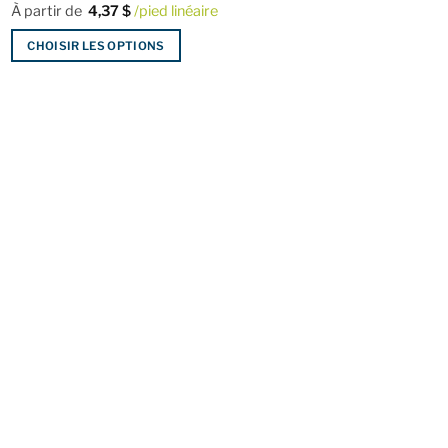
À partir de
4,37
$
/pied linéaire
CHOISIR LES OPTIONS
Ce
produit
a
plusieurs
variations.
Les
options
peuvent
être
choisies
sur
la
page
du
produit