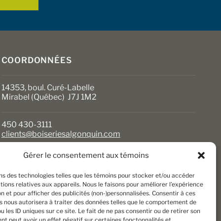
COORDONNÉES
14353, boul. Curé-Labelle
Mirabel (Québec) J7J 1M2
450 430-3111
clients@boiseriesalgonquin.com
Gérer le consentement aux témoins
HEURES D’OUVERTURE
ons des technologies telles que les témoins pour stocker et/ou accéder
Lundi au vendredi : 6 h 30 à 17 h 30
ions relatives aux appareils. Nous le faisons pour améliorer l’expérience
Samedi : 8 h à 17 h
n et pour afficher des publicités (non-)personnalisées. Consentir à ces
Dimanche : Fermé
s nous autorisera à traiter des données telles que le comportement de
u les ID uniques sur ce site. Le fait de ne pas consentir ou de retirer son
t peut avoir un effet négatif sur certaines fonctonnalités et