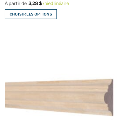
À partir de
3,28
$
/pied linéaire
CHOISIR LES OPTIONS
Ce
produit
a
plusieurs
variations.
Les
options
peuvent
être
choisies
sur
la
page
du
produit