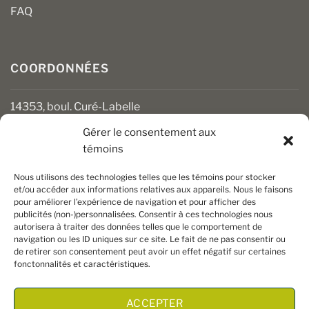
FAQ
COORDONNÉES
14353, boul. Curé-Labelle
Mirabel (Québec) J7J 1M2
Gérer le consentement aux
témoins
450 430-3111
clients@boiseriesalgonquin.com
Nous utilisons des technologies telles que les témoins pour stocker
et/ou accéder aux informations relatives aux appareils. Nous le faisons
pour améliorer l’expérience de navigation et pour afficher des
HEURES D’OUVERTURE
publicités (non-)personnalisées. Consentir à ces technologies nous
autorisera à traiter des données telles que le comportement de
Lundi au vendredi : 6 h 30 à 17 h 30
navigation ou les ID uniques sur ce site. Le fait de ne pas consentir ou
Samedi : 8 h à 17 h
de retirer son consentement peut avoir un effet négatif sur certaines
Dimanche : Fermé
fonctonnalités et caractéristiques.
ACCEPTER