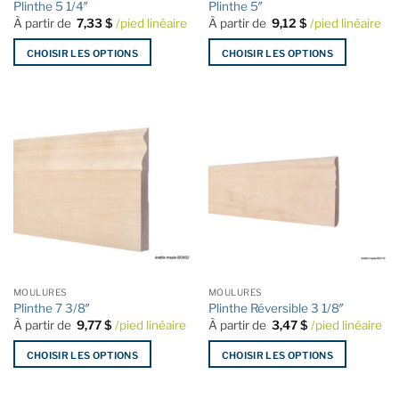
Plinthe 5 1/4″
Plinthe 5″
du
du
À partir de
7,33
$
/pied linéaire
À partir de
9,12
$
/pied linéaire
produit
produit
CHOISIR LES OPTIONS
CHOISIR LES OPTIONS
Ce
Ce
produit
produit
a
a
plusieurs
plusieurs
variations.
variations.
Les
Les
options
options
peuvent
peuvent
être
être
choisies
choisies
sur
sur
la
la
MOULURES
MOULURES
page
page
Plinthe 7 3/8″
Plinthe Réversible 3 1/8″
du
du
À partir de
9,77
$
/pied linéaire
À partir de
3,47
$
/pied linéaire
produit
produit
CHOISIR LES OPTIONS
CHOISIR LES OPTIONS
Ce
Ce
produit
produit