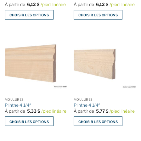
du
du
À partir de
6,12
$
/pied linéaire
À partir de
6,12
$
/pied linéaire
produit
produit
CHOISIR LES OPTIONS
CHOISIR LES OPTIONS
Ce
Ce
produit
produit
a
a
plusieurs
plusieurs
variations.
variations.
Les
Les
options
options
peuvent
peuvent
être
être
choisies
choisies
sur
sur
la
la
MOULURES
MOULURES
page
page
Plinthe 4 1/4″
Plinthe 4 1/4″
du
du
À partir de
5,33
$
/pied linéaire
À partir de
5,77
$
/pied linéaire
produit
produit
CHOISIR LES OPTIONS
CHOISIR LES OPTIONS
Ce
Ce
produit
produit