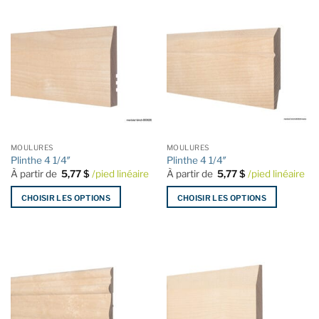
a
a
plusieurs
plusieurs
variations.
variations.
Les
Les
options
options
peuvent
peuvent
être
être
choisies
choisies
sur
sur
la
la
MOULURES
MOULURES
page
page
Plinthe 4 1/4″
Plinthe 4 1/4″
du
du
À partir de
5,77
$
/pied linéaire
À partir de
5,77
$
/pied linéaire
produit
produit
CHOISIR LES OPTIONS
CHOISIR LES OPTIONS
Ce
Ce
produit
produit
a
a
plusieurs
plusieurs
variations.
variations.
Les
Les
options
options