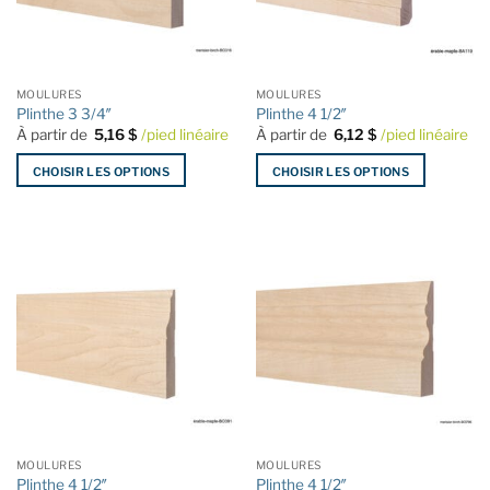
être
être
choisies
choisies
sur
sur
la
la
MOULURES
MOULURES
page
page
Plinthe 3 3/4″
Plinthe 4 1/2″
du
du
À partir de
5,16
$
/pied linéaire
À partir de
6,12
$
/pied linéaire
produit
produit
CHOISIR LES OPTIONS
CHOISIR LES OPTIONS
Ce
Ce
produit
produit
a
a
plusieurs
plusieurs
variations.
variations.
Les
Les
options
options
peuvent
peuvent
être
être
choisies
choisies
sur
sur
la
la
MOULURES
MOULURES
page
page
Plinthe 4 1/2″
Plinthe 4 1/2″