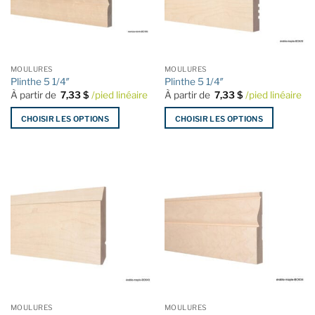
peuvent
peuvent
être
être
choisies
choisies
sur
sur
la
la
MOULURES
MOULURES
page
page
Plinthe 5 1/4″
Plinthe 5 1/4″
du
du
À partir de
7,33
$
/pied linéaire
À partir de
7,33
$
/pied linéaire
produit
produit
CHOISIR LES OPTIONS
CHOISIR LES OPTIONS
Ce
Ce
produit
produit
a
a
plusieurs
plusieurs
variations.
variations.
Les
Les
options
options
peuvent
peuvent
être
être
choisies
choisies
sur
sur
la
la
MOULURES
MOULURES
page
page