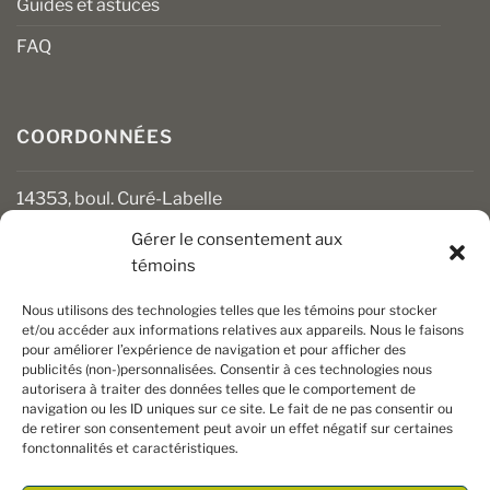
Guides et astuces
FAQ
COORDONNÉES
14353, boul. Curé-Labelle
Mirabel (Québec) J7J 1M2
Gérer le consentement aux
témoins
450 430-3111
clients@boiseriesalgonquin.com
Nous utilisons des technologies telles que les témoins pour stocker
et/ou accéder aux informations relatives aux appareils. Nous le faisons
pour améliorer l’expérience de navigation et pour afficher des
HEURES D’OUVERTURE
publicités (non-)personnalisées. Consentir à ces technologies nous
autorisera à traiter des données telles que le comportement de
Lundi au vendredi : 6 h 30 à 17 h 30
navigation ou les ID uniques sur ce site. Le fait de ne pas consentir ou
Samedi : 8 h à 17 h
de retirer son consentement peut avoir un effet négatif sur certaines
Dimanche : Fermé
fonctonnalités et caractéristiques.