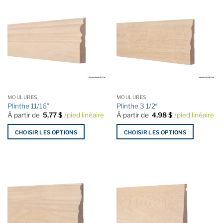
MOULURES
MOULURES
Plinthe 11/16″
Plinthe 3 1/2″
À partir de
5,77
$
/pied linéaire
À partir de
4,98
$
/pied linéaire
CHOISIR LES OPTIONS
CHOISIR LES OPTIONS
Ce
Ce
produit
produit
a
a
plusieurs
plusieurs
variations.
variations.
Les
Les
options
options
peuvent
peuvent