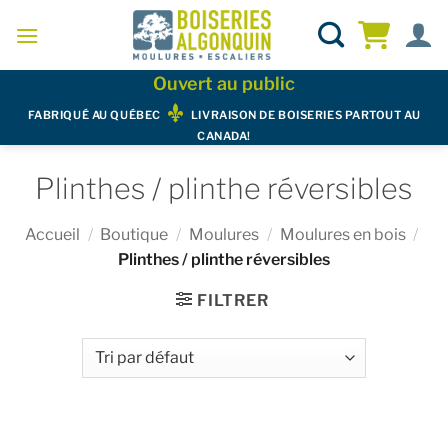
Skip
to
content
Ouvert au public
FABRIQUÉ AU QUÉBEC
LIVRAISON DE BOISERIES PARTOUT AU
CANADA!
Plinthes / plinthe réversibles
Accueil
/
Boutique
/
Moulures
/
Moulures en bois
/
Plinthes / plinthe réversibles
FILTRER