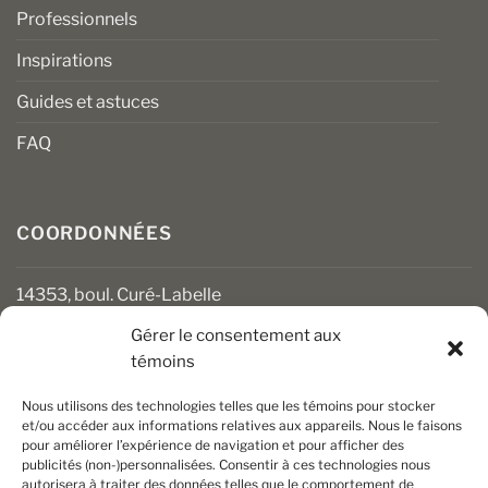
Professionnels
Inspirations
Guides et astuces
FAQ
COORDONNÉES
14353, boul. Curé-Labelle
Mirabel (Québec) J7J 1M2
Gérer le consentement aux
témoins
450 430-3111
clients@boiseriesalgonquin.com
Nous utilisons des technologies telles que les témoins pour stocker
et/ou accéder aux informations relatives aux appareils. Nous le faisons
pour améliorer l’expérience de navigation et pour afficher des
HEURES D’OUVERTURE
publicités (non-)personnalisées. Consentir à ces technologies nous
autorisera à traiter des données telles que le comportement de