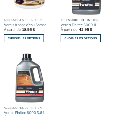
ACCESSOIRES DE FINITION
ACCESSOIRES DE FINITION
Vernis à base d’eau Saman
Vernis Finitec 6000 1L
À partir de
18,95
$
À partir de
42,95
$
CHOISIR LES OPTIONS
CHOISIR LES OPTIONS
Ce
Ce
produit
produit
a
a
plusieurs
plusieurs
variations.
variations.
Les
Les
options
options
peuvent
peuvent
être
être
choisies
choisies
sur
sur
la
la
ACCESSOIRES DE FINITION
page
page
Vernis Finitec 6000 3,64L
du
du