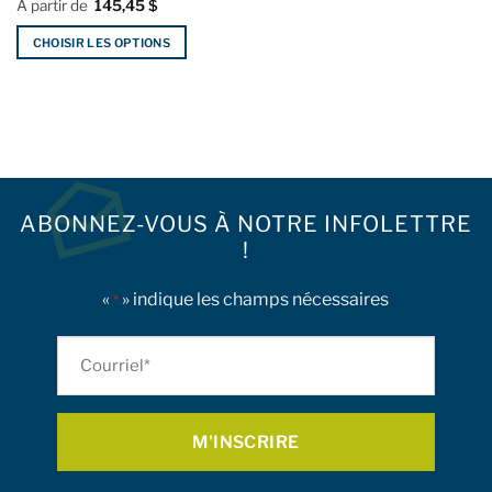
À partir de
145,45
$
produit
produit
CHOISIR LES OPTIONS
Ce
produit
a
plusieurs
variations.
Les
options
ABONNEZ-VOUS À NOTRE INFOLETTRE
peuvent
!
être
choisies
«
» indique les champs nécessaires
sur
*
la
page
Courriel
du
*
produit