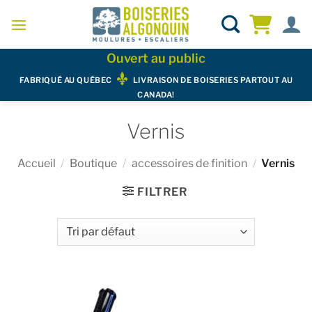
Skip
to
content
Ouvert au public
FABRIQUÉ AU QUÉBEC
LIVRAISON DE BOISERIES PARTOUT AU
CANADA!
Vernis
Accueil
/
Boutique
/
accessoires de finition
/
Vernis
FILTRER