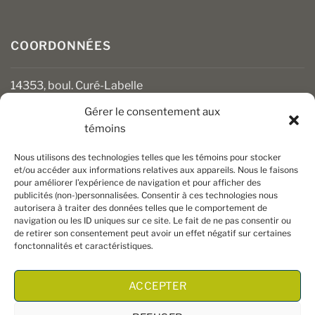
COORDONNÉES
14353, boul. Curé-Labelle
Mirabel (Québec) J7J 1M2
Gérer le consentement aux
témoins
450 430-3111
clients@boiseriesalgonquin.com
Nous utilisons des technologies telles que les témoins pour stocker
et/ou accéder aux informations relatives aux appareils. Nous le faisons
pour améliorer l’expérience de navigation et pour afficher des
HEURES D’OUVERTURE
publicités (non-)personnalisées. Consentir à ces technologies nous
autorisera à traiter des données telles que le comportement de
Lundi au vendredi : 6 h 30 à 17 h 30
navigation ou les ID uniques sur ce site. Le fait de ne pas consentir ou
Samedi : 8 h à 17 h
de retirer son consentement peut avoir un effet négatif sur certaines
Dimanche : Fermé
fonctonnalités et caractéristiques.
ACCEPTER