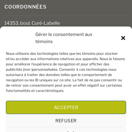
COORDONNÉES
14353, boul. Curé-Labelle
Mirabel (Québec) J7J 1M2
Gérer le consentement aux
témoins
450 430-3111
clients@boiseriesalgonquin.com
Nous utilisons des technologies telles que les témoins pour stocker
et/ou accéder aux informations relatives aux appareils. Nous le faisons
pour améliorer l’expérience de navigation et pour afficher des
HEURES D’OUVERTURE
publicités (non-)personnalisées. Consentir à ces technologies nous
autorisera à traiter des données telles que le comportement de
Lundi au vendredi : 6 h 30 à 17 h 30
navigation ou les ID uniques sur ce site. Le fait de ne pas consentir ou
Samedi : 8 h à 17 h
de retirer son consentement peut avoir un effet négatif sur certaines
Dimanche : Fermé
fonctonnalités et caractéristiques.
ACCEPTER
REFUSER