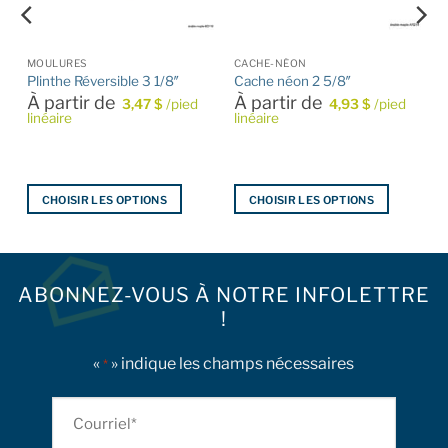
S DE CUISINE
MOULURES
CACHE-NÉON
Plinthe Réversible 3 1/8″
Cache néon 2 5/8″
À partir de
À partir de
3,47
$
/pied
4,93
$
/pied
linéaire
linéaire
CHOISIR LES OPTIONS
CHOISIR LES OPTIONS
Ce
Ce
produit
produit
a
a
plusieurs
plusieurs
ABONNEZ-VOUS À NOTRE INFOLETTRE
variations.
variations.
!
Les
Les
options
options
«
» indique les champs nécessaires
*
peuvent
peuvent
être
être
Courriel
choisies
choisies
sur
sur
*