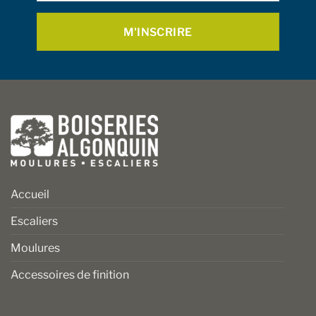
la
la
page
page
du
du
produit
produit
Accueil
Escaliers
Moulures
Accessoires de finition