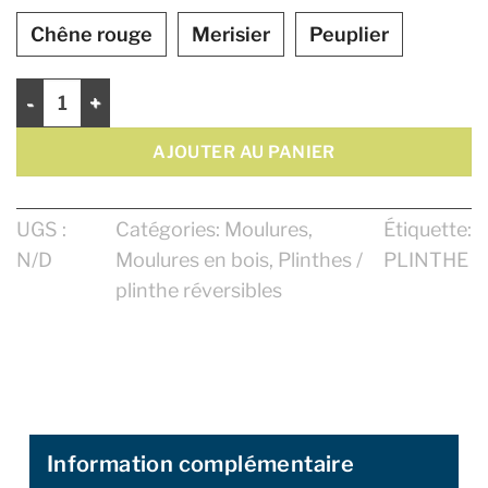
Chêne rouge
Merisier
Peuplier
quantité de Plinthe 5 1/4"
AJOUTER AU PANIER
UGS :
Catégories:
Moulures
,
Étiquette:
N/D
Moulures en bois
,
Plinthes /
PLINTHE
plinthe réversibles
Information complémentaire