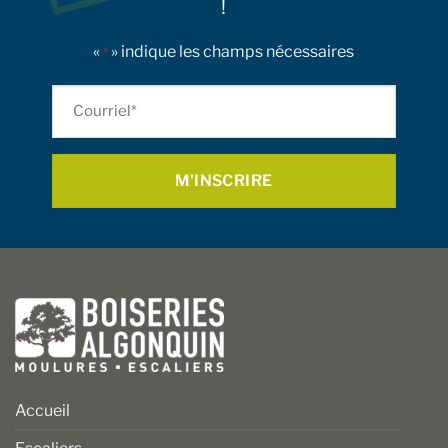
!
être
choisies
«
» indique les champs nécessaires
sur
*
la
page
Courriel
du
*
produit
Accueil