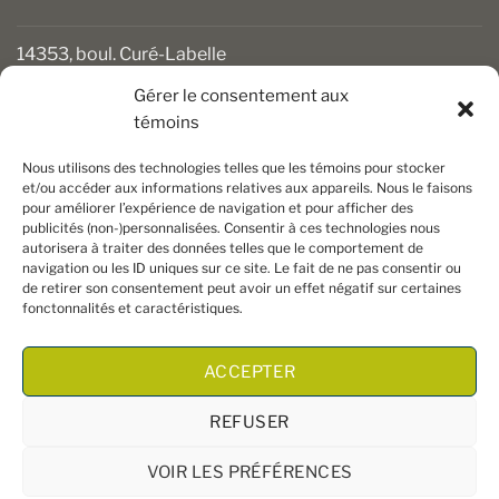
14353, boul. Curé-Labelle
Mirabel (Québec) J7J 1M2
Gérer le consentement aux
témoins
450 430-3111
clients@boiseriesalgonquin.com
Nous utilisons des technologies telles que les témoins pour stocker
et/ou accéder aux informations relatives aux appareils. Nous le faisons
pour améliorer l’expérience de navigation et pour afficher des
HEURES D’OUVERTURE
publicités (non-)personnalisées. Consentir à ces technologies nous
autorisera à traiter des données telles que le comportement de
Lundi au vendredi : 6 h 30 à 17 h 30
navigation ou les ID uniques sur ce site. Le fait de ne pas consentir ou
Samedi : 8 h à 17 h
de retirer son consentement peut avoir un effet négatif sur certaines
Dimanche : Fermé
fonctonnalités et caractéristiques.
ACCEPTER
REFUSER
VOIR LES PRÉFÉRENCES