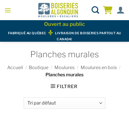
Skip
to
content
Ouvert au public
FABRIQUÉ AU QUÉBEC
LIVRAISON DE BOISERIES PARTOUT AU
CANADA!
Planches murales
Accueil
/
Boutique
/
Moulures
/
Moulures en bois
/
Planches murales
FILTRER