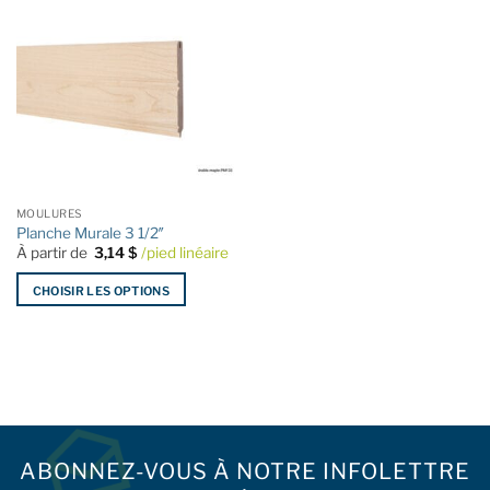
MOULURES
Planche Murale 3 1/2″
À partir de
3,14
$
/pied linéaire
CHOISIR LES OPTIONS
Ce
produit
a
plusieurs
variations.
Les
options
ABONNEZ-VOUS À NOTRE INFOLETTRE
peuvent