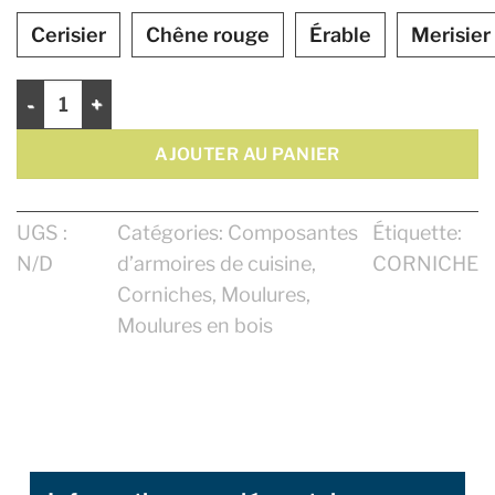
Cerisier
Chêne rouge
Érable
Merisier
quantité de Corniche 4 1/16"
AJOUTER AU PANIER
UGS :
Catégories:
Composantes
Étiquette:
N/D
d’armoires de cuisine
,
CORNICHE
Corniches
,
Moulures
,
Moulures en bois