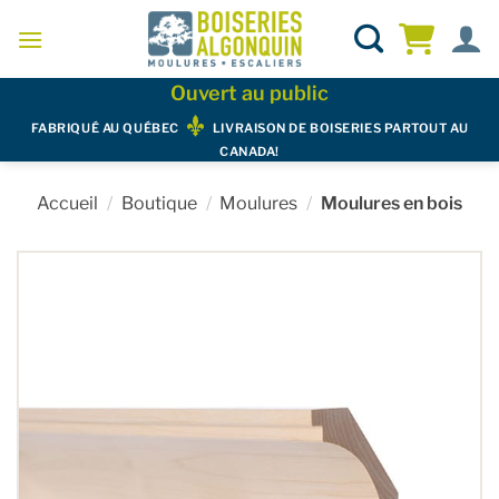
Skip
to
content
Ouvert au public
FABRIQUÉ AU QUÉBEC
LIVRAISON DE BOISERIES PARTOUT AU
CANADA!
Accueil
/
Boutique
/
Moulures
/
Moulures en bois