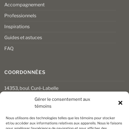
Accompagnement
Professionnels
Inspirations
Guides et astuces
FAQ
COORDONNÉES
14353, boul. Curé-Labelle
Mirabel (Québec) J7J 1M2
Gérer le consentement aux
témoins
450 430-3111
clients@boiseriesalgonquin.com
Nous utilisons des technologies telles que les témoins pour stocker
et/ou accéder aux informations relatives aux appareils. Nous le faisons
pour améliorer l’expérience de navigation et pour afficher des