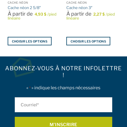
CACHE-NÉON
CACHE-NÉON
Cache néon 2 5/8″
Cache néon 3″
À partir de
À partir de
4,93
$
/pied
2,27
$
/pied
linéaire
linéaire
CHOISIR LES OPTIONS
CHOISIR LES OPTIONS
Ce
Ce
produit
produit
a
a
plusieurs
plusieurs
ABONNEZ-VOUS À NOTRE INFOLETTRE
variations.
variations.
!
Les
Les
options
options
«
» indique les champs nécessaires
*
peuvent
peuvent
être
être
Courriel
choisies
choisies
sur
sur
*
la
la
page
page
du
du