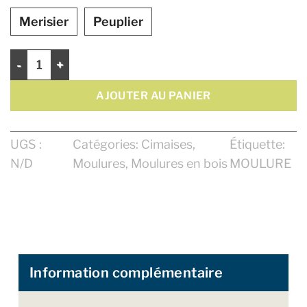
Merisier
Peuplier
quantité de Cimaise 2"
AJOUTER AU PANIER
UGS :
Catégories:
Cimaises
,
Étiquette:
N/D
Moulures
,
Moulures en bois
MOULURE
Information complémentaire