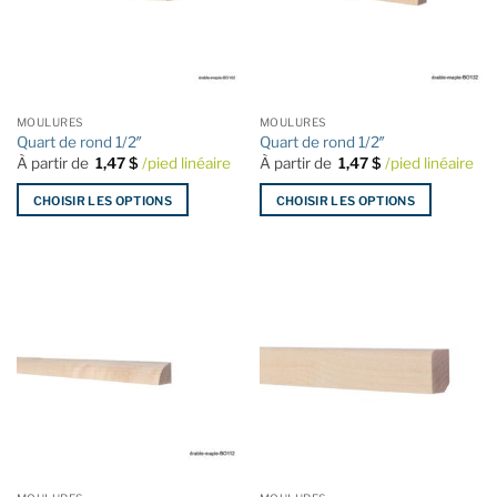
peuvent
peuvent
être
être
choisies
choisies
sur
sur
la
la
MOULURES
MOULURES
page
page
Quart de rond 1/2″
Quart de rond 1/2″
du
du
À partir de
1,47
$
/pied linéaire
À partir de
1,47
$
/pied linéaire
produit
produit
CHOISIR LES OPTIONS
CHOISIR LES OPTIONS
Ce
Ce
produit
produit
a
a
plusieurs
plusieurs
variations.
variations.
Les
Les
options
options
peuvent
peuvent
être
être
choisies
choisies
sur
sur
la
la