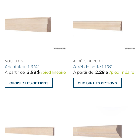
MOULURES
ARRÊTS DE PORTE
Adaptateur 1 3/4″
Arrêt de porte 1 1/8″
À partir de
3,58
$
/pied linéaire
À partir de
2,28
$
/pied linéaire
CHOISIR LES OPTIONS
CHOISIR LES OPTIONS
Ce
Ce
produit
produit
a
a
plusieurs
plusieurs
variations.
variations.
Les
Les
options
options
peuvent
peuvent