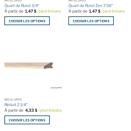
MOULURES
MOULURES
page
page
Quart de Rond 3/4″
Quart de Rond Zen 7/16″
du
du
À partir de
1,47
$
/pied linéaire
À partir de
1,47
$
/pied linéaire
produit
produit
CHOISIR LES OPTIONS
CHOISIR LES OPTIONS
Ce
Ce
produit
produit
a
a
plusieurs
plusieurs
variations.
variations.
Les
Les
options
options
peuvent
peuvent
être
être
choisies
choisies
sur
sur
la
la
MOULURES
page
page
Réduit 2 1/4″
du
du
À partir de
4,33
$
/pied linéaire
produit
produit
CHOISIR LES OPTIONS
Ce