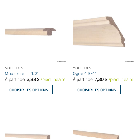
a
a
plusieurs
plusieurs
variations.
variations.
Les
Les
options
options
peuvent
peuvent
être
être
choisies
choisies
sur
sur
la
la
MOULURES
MOULURES
page
page
Moulure en T 1/2″
Ogee 4 3/4″
du
du
À partir de
3,88
$
/pied linéaire
À partir de
7,30
$
/pied linéaire
produit
produit
CHOISIR LES OPTIONS
CHOISIR LES OPTIONS
Ce
Ce
produit
produit
a
a
plusieurs
plusieurs
variations.
variations.
Les
Les
options
options