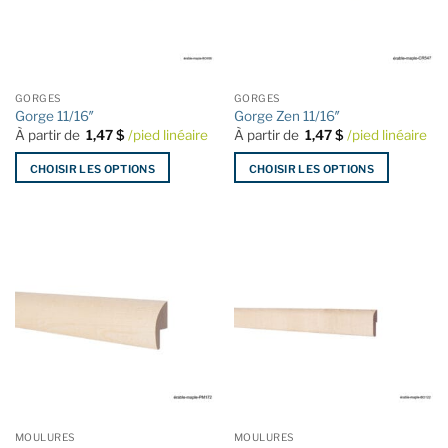
peuvent
peuvent
être
être
choisies
choisies
sur
sur
la
la
GORGES
GORGES
page
page
Gorge 11/16″
Gorge Zen 11/16″
du
du
À partir de
1,47
$
/pied linéaire
À partir de
1,47
$
/pied linéaire
produit
produit
CHOISIR LES OPTIONS
CHOISIR LES OPTIONS
Ce
Ce
produit
produit
a
a
plusieurs
plusieurs
variations.
variations.
Les
Les
options
options
peuvent
peuvent
être
être
choisies
choisies
sur
sur
la
la
MOULURES
MOULURES
page
page