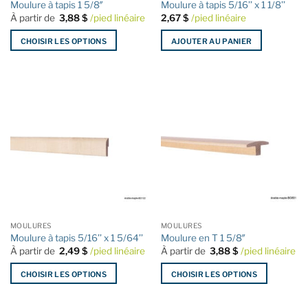
Moulure à tapis 1 5/8″
Moulure à tapis 5/16’’ x 1 1/8’’
du
du
À partir de
3,88
$
/pied linéaire
2,67
$
/pied linéaire
produit
produit
CHOISIR LES OPTIONS
AJOUTER AU PANIER
Ce
produit
a
plusieurs
variations.
Les
options
peuvent
être
choisies
sur
la
MOULURES
MOULURES
page
Moulure à tapis 5/16’’ x 1 5/64’’
Moulure en T 1 5/8″
du
À partir de
2,49
$
/pied linéaire
À partir de
3,88
$
/pied linéaire
produit
CHOISIR LES OPTIONS
CHOISIR LES OPTIONS
Ce
Ce
produit
produit