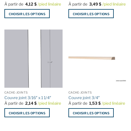
du
du
À partir de
4,12
$
/pied linéaire
À partir de
3,49
$
/pied linéaire
produit
produit
CHOISIR LES OPTIONS
CHOISIR LES OPTIONS
Ce
Ce
produit
produit
a
a
plusieurs
plusieurs
variations.
variations.
Les
Les
options
options
peuvent
peuvent
être
être
choisies
choisies
sur
sur
la
la
CACHE-JOINTS
CACHE-JOINTS
page
page
Couvre joint 3/16″ x 1 1/4″
Couvre joint 3/4″
du
du
À partir de
2,14
$
/pied linéaire
À partir de
1,53
$
/pied linéaire
produit
produit
CHOISIR LES OPTIONS
CHOISIR LES OPTIONS
Ce
Ce
produit
produit