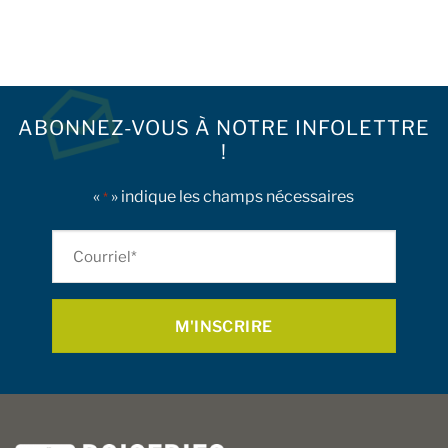
produit
a
plusieurs
variations.
Les
options
ABONNEZ-VOUS À NOTRE INFOLETTRE
peuvent
!
être
choisies
«
» indique les champs nécessaires
sur
*
la
page
Courriel
du
*
produit