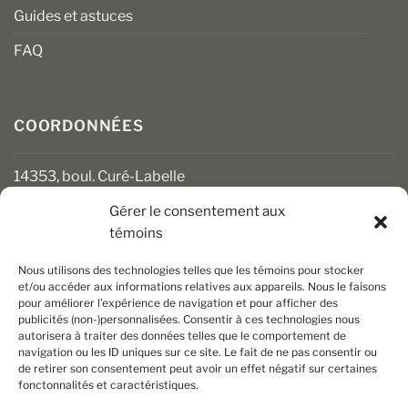
Guides et astuces
FAQ
COORDONNÉES
14353, boul. Curé-Labelle
Mirabel (Québec) J7J 1M2
Gérer le consentement aux
témoins
450 430-3111
clients@boiseriesalgonquin.com
Nous utilisons des technologies telles que les témoins pour stocker
et/ou accéder aux informations relatives aux appareils. Nous le faisons
pour améliorer l’expérience de navigation et pour afficher des
HEURES D’OUVERTURE
publicités (non-)personnalisées. Consentir à ces technologies nous
autorisera à traiter des données telles que le comportement de
Lundi au vendredi : 6 h 30 à 17 h 30
navigation ou les ID uniques sur ce site. Le fait de ne pas consentir ou
Samedi : 8 h à 17 h
de retirer son consentement peut avoir un effet négatif sur certaines
Dimanche : Fermé
fonctonnalités et caractéristiques.