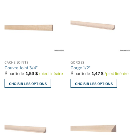
a
a
plusieurs
plusieurs
variations.
variations.
Les
Les
options
options
peuvent
peuvent
être
être
choisies
choisies
sur
sur
la
la
CACHE-JOINTS
GORGES
page
page
Couvre Joint 3/4″
Gorge 1/2″
du
du
À partir de
1,53
$
/pied linéaire
À partir de
1,47
$
/pied linéaire
produit
produit
CHOISIR LES OPTIONS
CHOISIR LES OPTIONS
Ce
Ce
produit
produit
a
a
plusieurs
plusieurs
variations.
variations.
Les
Les
options
options