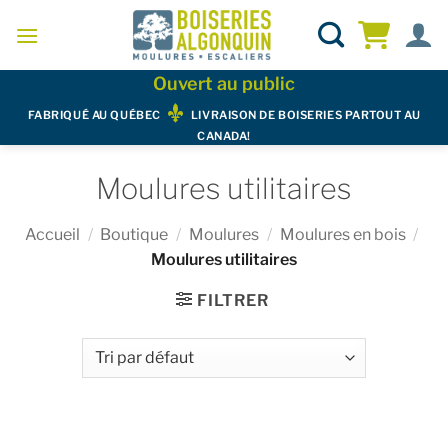
Skip
to
content
Ouvert au public
FABRIQUÉ AU QUÉBEC
LIVRAISON DE BOISERIES PARTOUT AU
CANADA!
Moulures utilitaires
Accueil
/
Boutique
/
Moulures
/
Moulures en bois
/
Moulures utilitaires
FILTRER