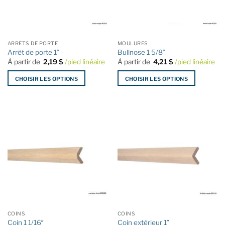
être
être
choisies
choisies
sur
sur
la
la
ARRÊTS DE PORTE
MOULURES
page
page
Arrêt de porte 1″
Bullnose 1 5/8″
du
du
À partir de
2,19
$
/pied linéaire
À partir de
4,21
$
/pied linéaire
produit
produit
CHOISIR LES OPTIONS
CHOISIR LES OPTIONS
Ce
Ce
produit
produit
a
a
plusieurs
plusieurs
variations.
variations.
Les
Les
options
options
peuvent
peuvent
être
être
choisies
choisies
sur
sur
la
la
COINS
COINS
page
page
Coin 1 1/16″
Coin extérieur 1″