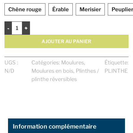
Chêne rouge
Érable
Merisier
Peuplie
quantité de Plinthe 5 1/4"
AJOUTER AU PANIER
UGS :
Catégories:
Moulures
,
Étiquette:
N/D
Moulures en bois
,
Plinthes /
PLINTHE
plinthe réversibles
Information complémentaire