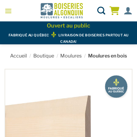
Skip
to
content
Ouvert au public
FABRIQUÉ AU QUÉBEC
LIVRAISON DE BOISERIES PARTOUT AU
CANADA!
Accueil
/
Boutique
/
Moulures
/
Moulures en bois