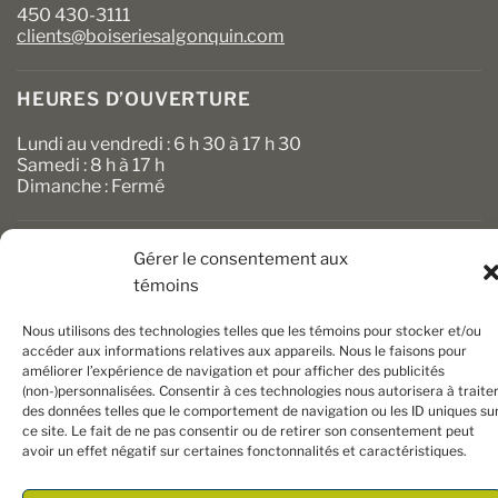
450 430-3111
clients@boiseriesalgonquin.com
HEURES D’OUVERTURE
Lundi au vendredi : 6 h 30 à 17 h 30
Samedi : 8 h à 17 h
Dimanche : Fermé
Gérer le consentement aux
témoins
Nous utilisons des technologies telles que les témoins pour stocker et/ou
accéder aux informations relatives aux appareils. Nous le faisons pour
améliorer l’expérience de navigation et pour afficher des publicités
Copyright 2026 ©
Boiseries Algonquin
– Tous droits réservés
(non-)personnalisées. Consentir à ces technologies nous autorisera à traite
|
Termes et conditions
| Site Web par
King Communications
des données telles que le comportement de navigation ou les ID uniques su
ce site. Le fait de ne pas consentir ou de retirer son consentement peut
avoir un effet négatif sur certaines fonctonnalités et caractéristiques.