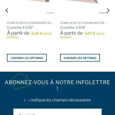
COMPOSANTES D’ARMOIRES DE CUISINE
COMPOSANTES D’ARMOIRES DE CUISINE
Corniche 4 1/16″
Corniche 3 5/8″
À partir de
À partir de
6,40
$
/pied
5,07
$
/pied
linéaire
linéaire
CHOISIR LES OPTIONS
CHOISIR LES OPTIONS
Ce
Ce
produit
produit
a
a
plusieurs
plusieurs
ABONNEZ-VOUS À NOTRE INFOLETTRE
variations.
variations.
!
Les
Les
options
options
«
» indique les champs nécessaires
*
peuvent
peuvent
être
être
Courriel
choisies
choisies