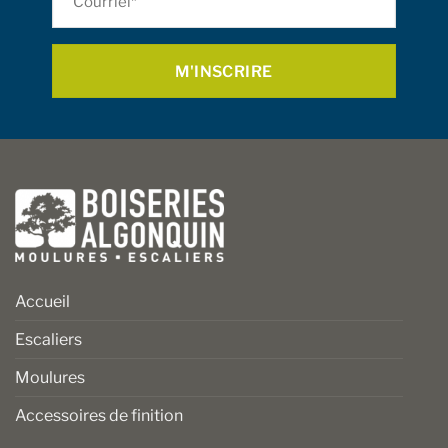
sur
sur
*
la
la
page
page
du
du
produit
produit
Accueil
Escaliers
Moulures
Accessoires de finition