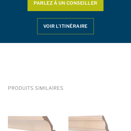
PARLEZ À UN CONSEILLER
VOIR L’ITINÉRAIRE
PRODUITS SIMILAIRES