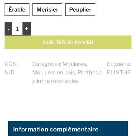
Érable
Merisier
Peuplier
quantité de Plinthe 4 1/2"
AJOUTER AU PANIER
UGS :
Catégories:
Moulures
,
Étiquette:
N/D
Moulures en bois
,
Plinthes /
PLINTHE
plinthe réversibles
Information complémentaire