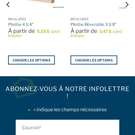
MOULURES
MOULURES
Plinthe 4 1/4″
Plinthe Réversible 3 1/8″
À partir de
À partir de
5,33
$
/pied
3,47
$
/pied
linéaire
linéaire
CHOISIR LES OPTIONS
CHOISIR LES OPTIONS
Ce
Ce
produit
produit
a
a
plusieurs
plusieurs
ABONNEZ-VOUS À NOTRE INFOLETTRE
variations.
variations.
!
Les
Les
options
options
«
» indique les champs nécessaires
*
peuvent
peuvent
être
être
Courriel
choisies
choisies
sur
sur
*