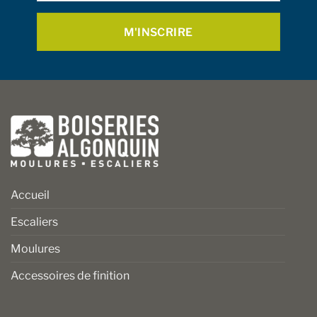
la
la
page
page
du
du
produit
produit
Accueil
Escaliers
Moulures
Accessoires de finition