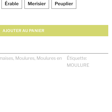
Érable
Merisier
Peuplier
AJOUTER AU PANIER
maises
,
Moulures
,
Moulures en
Étiquette:
MOULURE