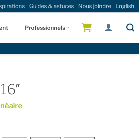
spirations
Guides & astuces
Nous joindre
English
ent
Professionnels
!
/16″
inéaire