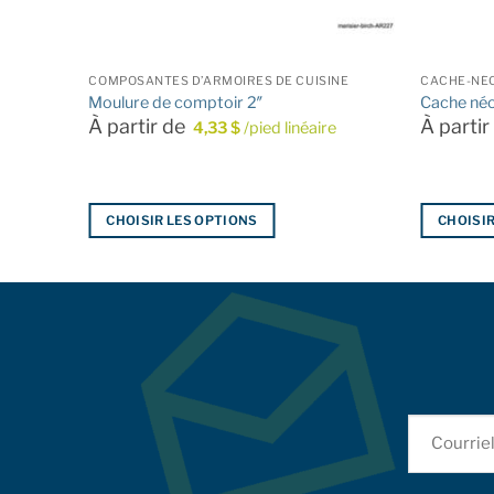
COMPOSANTES D’ARMOIRES DE CUISINE
CACHE-NÉ
Moulure de comptoir 2″
Cache néo
À partir de
À parti
e
4,33
$
/pied linéaire
CHOISIR LES OPTIONS
CHOISIR
Ce
Ce
produit
produit
a
a
plusieurs
plusieurs
variations.
variations
Les
Les
options
options
peuvent
peuvent
être
être
choisies
choisies