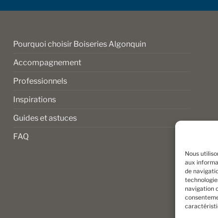
sur
la
page
du
Pourquoi choisir Boiseries Algonquin
produit
Accompagnement
Professionnels
Inspirations
Guides et astuces
FAQ
Nous utilis
aux informat
de navigatio
technologie
navigation o
consentemen
caractérist