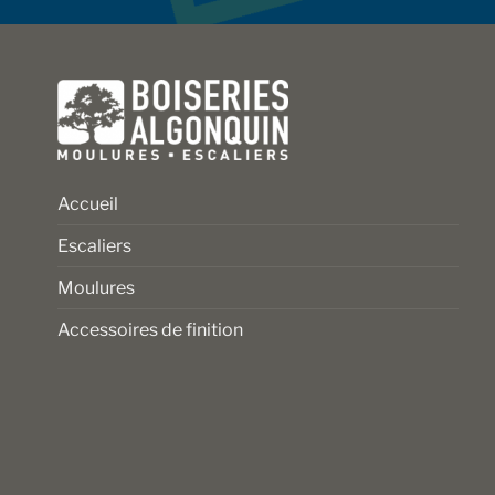
sur
sur
la
la
page
page
du
du
produit
produit
Accueil
Escaliers
Moulures
Accessoires de finition