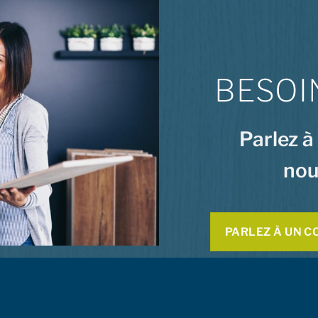
BESOI
Parlez à
nou
PARLEZ À UN C