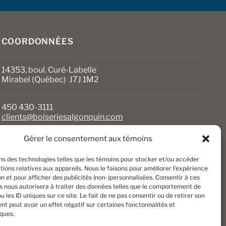
sur
la
page
du
COORDONNÉES
produit
14353, boul. Curé-Labelle
Mirabel (Québec) J7J 1M2
450 430-3111
clients@boiseriesalgonquin.com
Gérer le consentement aux témoins
HEURES D’OUVERTURE
ons des technologies telles que les témoins pour stocker et/ou accéder
Lundi au vendredi : 6 h 30 à 17 h 30
ions relatives aux appareils. Nous le faisons pour améliorer l’expérience
Samedi : 8 h à 17 h
n et pour afficher des publicités (non-)personnalisées. Consentir à ces
Dimanche : Fermé
s nous autorisera à traiter des données telles que le comportement de
u les ID uniques sur ce site. Le fait de ne pas consentir ou de retirer son
t peut avoir un effet négatif sur certaines fonctonnalités et
iques.