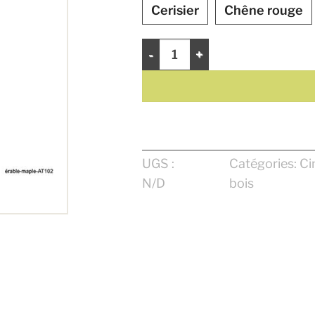
Cerisier
Chêne rouge
quantité de Cimaise 1 5/16"
UGS :
Catégories:
Ci
N/D
bois