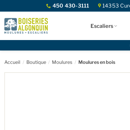
Skip
450 430-3111
14353 Curé
to
content
Escaliers
Accueil
/
Boutique
/
Moulures
/
Moulures en bois