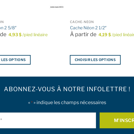
ON
CACHE-NÉON
n 2 5/8″
Cache Néon 2 1/2″
r de
À partir de
4,93
$
/pied linéaire
4,19
$
/pied linéai
 LES OPTIONS
CHOISIR LES OPTIONS
Ce
produit
a
ABONNEZ-VOUS À NOTRE INFOLETTRE !
plusieurs
.
variations.
Les
«
» indique les champs nécessaires
*
options
Courriel
peuvent
être
*
choisies