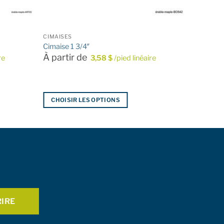
CIMAISES
Cimaise 1 3/4″
À partir de
re
3,58
$
/pied linéaire
CHOISIR LES OPTIONS
Ce
produit
a
plusieurs
variations.
Les
options
peuvent
être
choisies