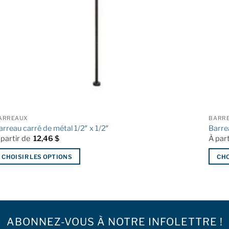
ARREAUX
BARR
arreau carré de métal 1/2″ x 1/2″
Barre
 partir de
12,46
$
À par
CHOISIR LES OPTIONS
CHO
e
Ce
roduit
produ
a
usieurs
plusie
riations.
variat
ABONNEZ-VOUS À NOTRE INFOLETTRE !
es
Les