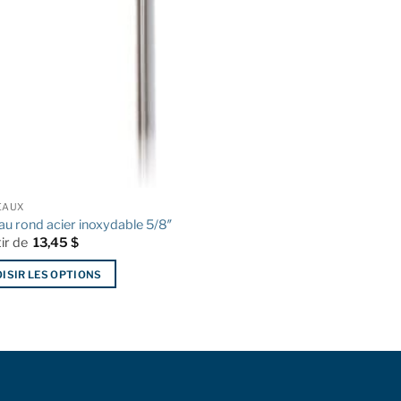
EAUX
au rond acier inoxydable 5/8″
tir de
13,45
$
ISIR LES OPTIONS
it
urs
ions.