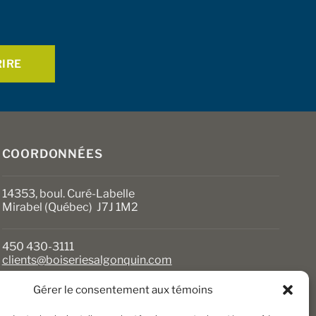
ns
nt
es
it
COORDONNÉES
14353, boul. Curé-Labelle
Mirabel (Québec) J7J 1M2
450 430-3111
clients@boiseriesalgonquin.com
Gérer le consentement aux témoins
HEURES D’OUVERTURE