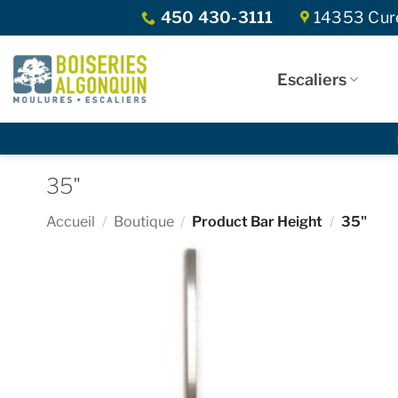
Skip
450 430-3111
14353 Curé
to
content
Escaliers
35"
Accueil
/
Boutique
/
Product Bar Height
/
35"