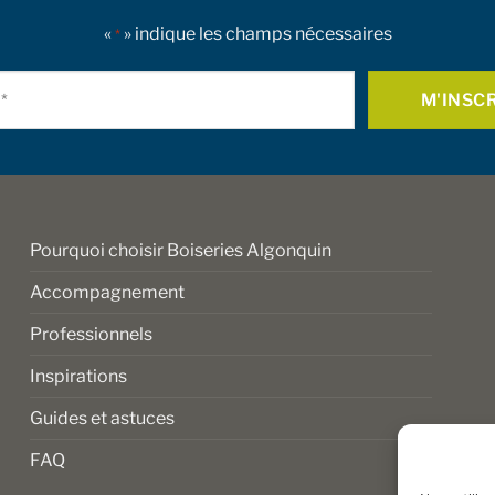
ptions
optio
«
» indique les champs nécessaires
*
euvent
peuve
tre
être
Courriel
oisies
choisi
*
ur
sur
la
age
page
u
du
roduit
produ
Pourquoi choisir Boiseries Algonquin
Accompagnement
Professionnels
Inspirations
Guides et astuces
FAQ