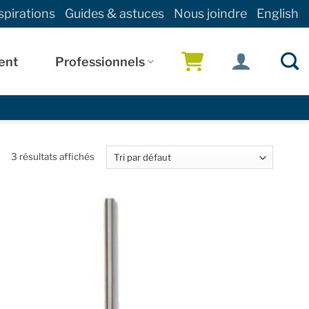
spirations
Guides & astuces
Nous joindre
English
ent
Professionnels
!
3 résultats affichés