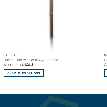
BARREAUX
B
Barreau carré acier inoxydable 1/2″
B
À partir de
14,21
$
À
CHOISIR LES OPTIONS
Ce
C
produit
p
a
a
plusieurs
pl
variations.
va
Les
L