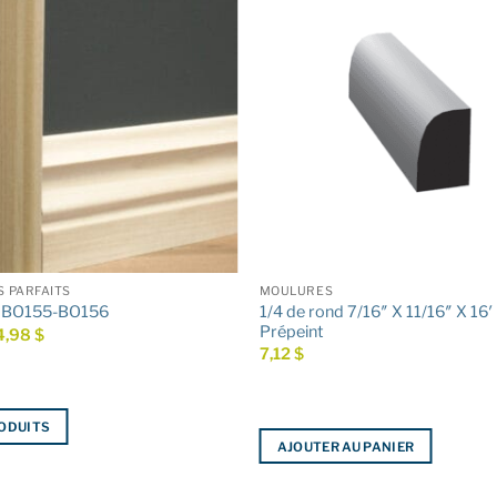
 PARFAITS
MOULURES
1/4 de rond 7/16″ X 11/16″ X 16′ 
 BO155-BO156
Prépeint
Plage
4,98
$
de
7,12
$
prix :
4,19 $
à
4,98 $
RODUITS
AJOUTER AU PANIER