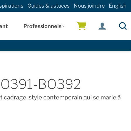
spirations
Guides & astuces
Nous joindre
English
ent
Professionnels
!
BO391-BO392
t cadrage, style contemporain qui se marie à