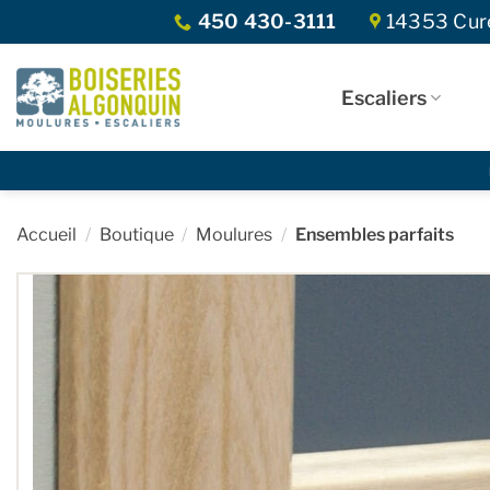
Skip
450 430-3111
14353 Curé
to
content
Escaliers
Accueil
/
Boutique
/
Moulures
/
Ensembles parfaits