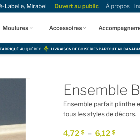
-Labelle, Mirabel
Ouvert au public
À propos
In
Moulures
Accessoires
Accompagnem
FABRIQUÉ AU QUÉBEC
LIVRAISON DE BOISERIES PARTOUT AU CANADA
Ensemble 
Ensemble parfait plinthe e
tous les styles de décors.
Plage
4,72
–
6,12
$
$