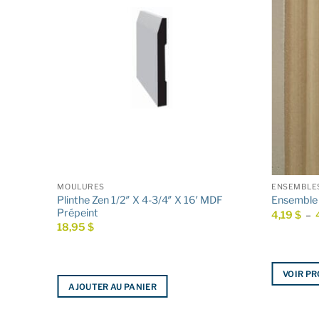
AIRE
MOULURES
ENSEMBLES
 85″ MDF
Plinthe Zen 1/2″ X 4-3/4″ X 16′ MDF
Ensemble
Prépeint
4,19
$
–
18,95
$
VOIR P
AJOUTER AU PANIER