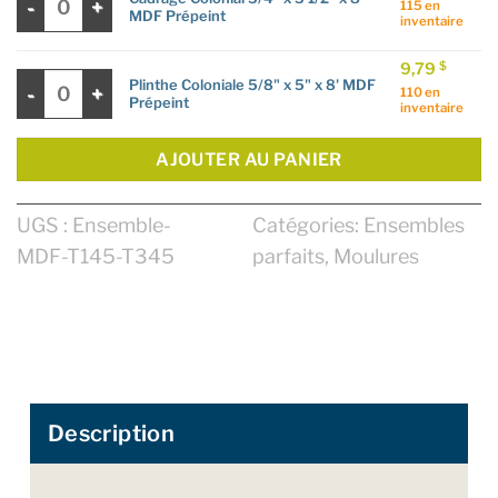
à
115 en
MDF Prépeint
9,79 $
inventaire
9,79
$
quantité de Plinthe Coloniale 5/8" x 5" x 8' MDF Prépeint
Plinthe Coloniale 5/8" x 5" x 8' MDF
110 en
Prépeint
inventaire
AJOUTER AU PANIER
UGS :
Ensemble-
Catégories:
Ensembles
MDF-T145-T345
parfaits
,
Moulures
Description