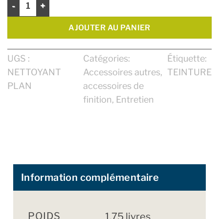
AJOUTER AU PANIER
UGS :
Catégories:
Étiquette:
NETTOYANT
Accessoires autres
,
TEINTURE
PLAN
accessoires de
finition
,
Entretien
Information complémentaire
POIDS
1,75 livres