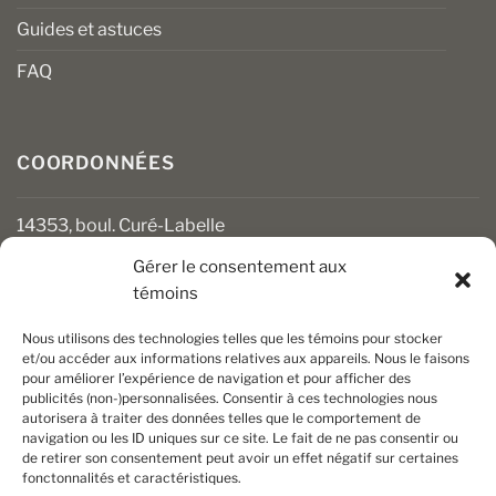
Guides et astuces
FAQ
COORDONNÉES
14353, boul. Curé-Labelle
Mirabel (Québec) J7J 1M2
Gérer le consentement aux
témoins
450 430-3111
clients@boiseriesalgonquin.com
Nous utilisons des technologies telles que les témoins pour stocker
et/ou accéder aux informations relatives aux appareils. Nous le faisons
pour améliorer l’expérience de navigation et pour afficher des
HEURES D’OUVERTURE
publicités (non-)personnalisées. Consentir à ces technologies nous
autorisera à traiter des données telles que le comportement de
Lundi au vendredi : 6 h 30 à 17 h 30
navigation ou les ID uniques sur ce site. Le fait de ne pas consentir ou
Samedi : 8 h à 17 h
de retirer son consentement peut avoir un effet négatif sur certaines
Dimanche : Fermé
fonctonnalités et caractéristiques.