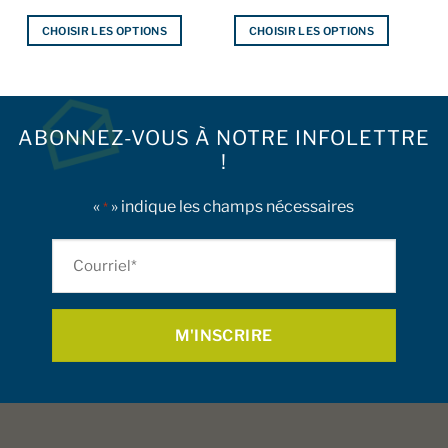
CHOISIR LES OPTIONS
CHOISIR LES OPTIONS
Ce
Ce
produit
produit
a
a
plusieurs
plusieurs
ABONNEZ-VOUS À NOTRE INFOLETTRE
variations.
variations.
!
Les
Les
options
options
peuvent
peuvent
«
» indique les champs nécessaires
*
être
être
choisies
choisies
Courriel
sur
sur
*
la
la
page
page
du
du
produit
produit