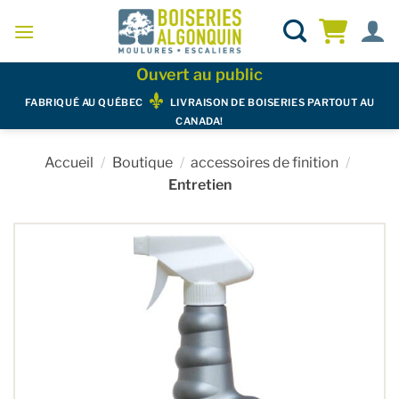
Skip
to
content
Ouvert au public
FABRIQUÉ AU QUÉBEC
LIVRAISON DE BOISERIES PARTOUT AU
CANADA!
Accueil
/
Boutique
/
accessoires de finition
/
Entretien