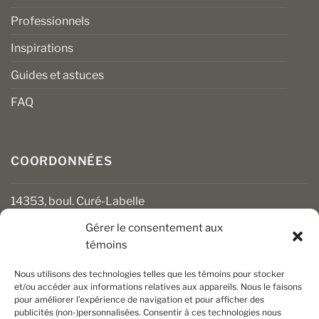
Professionnels
Inspirations
Guides et astuces
FAQ
COORDONNÉES
14353, boul. Curé-Labelle
Mirabel (Québec) J7J 1M2
Gérer le consentement aux
témoins
450 430-3111
clients@boiseriesalgonquin.com
Nous utilisons des technologies telles que les témoins pour stocker
et/ou accéder aux informations relatives aux appareils. Nous le faisons
pour améliorer l’expérience de navigation et pour afficher des
HEURES D’OUVERTURE
publicités (non-)personnalisées. Consentir à ces technologies nous