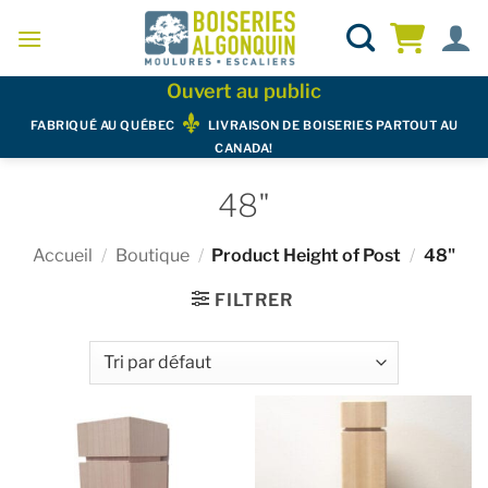
Skip
to
content
Ouvert au public
FABRIQUÉ AU QUÉBEC
LIVRAISON DE BOISERIES PARTOUT AU
CANADA!
48"
Accueil
/
Boutique
/
Product Height of Post
/
48"
FILTRER