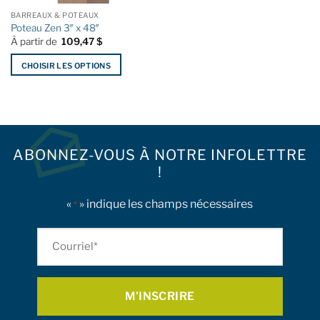
la
la
BARREAUX & POTEAUX
page
page
Poteau Zen 3″ x 48″
du
du
À partir de
109,47
$
produit
produit
CHOISIR LES OPTIONS
Ce
produit
a
plusieurs
variations.
ABONNEZ-VOUS À NOTRE INFOLETTRE
Les
!
options
peuvent
être
«
» indique les champs nécessaires
*
choisies
sur
Courriel
la
*
page
du
produit