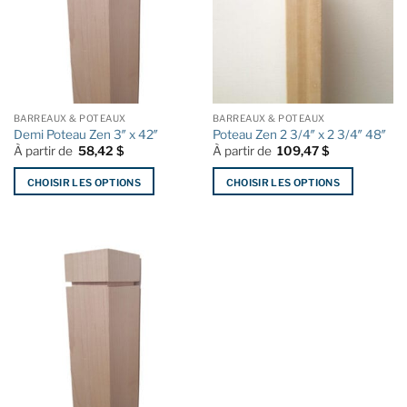
BARREAUX & POTEAUX
BARREAUX & POTEAUX
Demi Poteau Zen 3″ x 42″
Poteau Zen 2 3/4″ x 2 3/4″ 48″
À partir de
58,42
$
À partir de
109,47
$
CHOISIR LES OPTIONS
CHOISIR LES OPTIONS
Ce
Ce
produit
produit
a
a
plusieurs
plusieurs
variations.
variations.
Les
Les
options
options
peuvent
peuvent
être
être
choisies
choisies
sur
sur