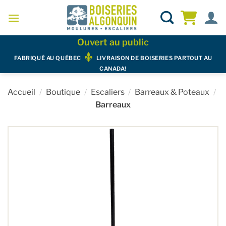
Skip
to
content
Ouvert au public
FABRIQUÉ AU QUÉBEC
LIVRAISON DE BOISERIES PARTOUT AU
CANADA!
Accueil
/
Boutique
/
Escaliers
/
Barreaux & Poteaux
/
Barreaux