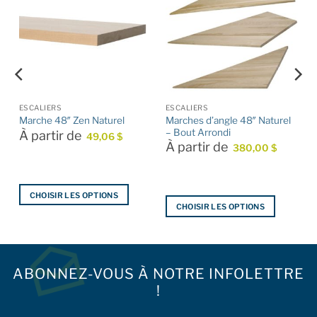
ESCALIERS
ESCALIERS
–
Marches d’angle 48″ Naturel
Marche 48″ Zen Naturel
– Bout Arrondi
À partir de
49,06
$
À partir de
380,00
$
CHOISIR LES OPTIONS
CHOISIR LES OPTIONS
Ce
Ce
produit
produit
a
a
plusieurs
plusieurs
ABONNEZ-VOUS À NOTRE INFOLETTRE
variations.
variations.
Les
!
Les
options
options
peuvent