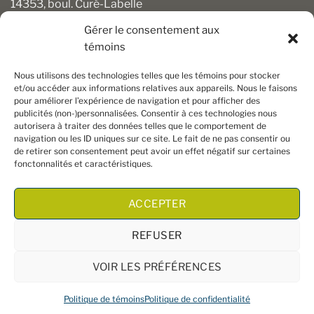
14353, boul. Curé-Labelle
Mirabel (Québec) J7J 1M2
Gérer le consentement aux
témoins
450 430-3111
clients@boiseriesalgonquin.com
Nous utilisons des technologies telles que les témoins pour stocker
et/ou accéder aux informations relatives aux appareils. Nous le faisons
pour améliorer l’expérience de navigation et pour afficher des
HEURES D’OUVERTURE
publicités (non-)personnalisées. Consentir à ces technologies nous
autorisera à traiter des données telles que le comportement de
Lundi au vendredi : 6 h 30 à 17 h 30
navigation ou les ID uniques sur ce site. Le fait de ne pas consentir ou
Samedi : 8 h à 17 h
de retirer son consentement peut avoir un effet négatif sur certaines
Dimanche : Fermé
fonctonnalités et caractéristiques.
ACCEPTER
REFUSER
VOIR LES PRÉFÉRENCES
Copyright 2026 ©
Boiseries Algonquin
– Tous droits réservés
Politique de témoins
Politique de confidentialité
|
Termes et conditions
| Site Web par
King Communications