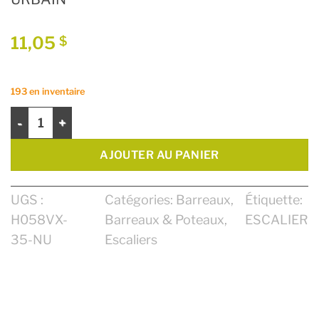
11,05
$
193 en inventaire
quantité de BARREAUX ROND #H058VX-35" FINI NOIR URBAI
AJOUTER AU PANIER
UGS :
Catégories:
Barreaux
,
Étiquette:
H058VX-
Barreaux & Poteaux
,
ESCALIER
35-NU
Escaliers