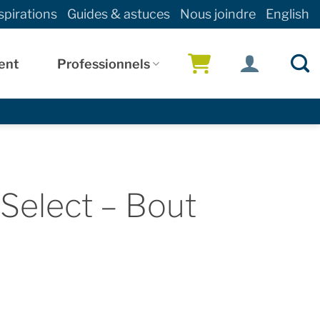
spirations
Guides & astuces
Nous joindre
English
ent
Professionnels
!
Select – Bout