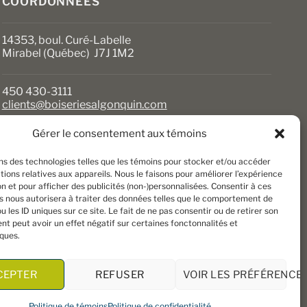
COORDONNÉES
produit
14353, boul. Curé-Labelle
Mirabel (Québec) J7J 1M2
450 430-3111
clients@boiseriesalgonquin.com
Gérer le consentement aux témoins
HEURES D’OUVERTURE
ons des technologies telles que les témoins pour stocker et/ou accéder
Lundi au vendredi : 6 h 30 à 17 h 30
ions relatives aux appareils. Nous le faisons pour améliorer l’expérience
Samedi : 8 h à 17 h
n et pour afficher des publicités (non-)personnalisées. Consentir à ces
Dimanche : Fermé
s nous autorisera à traiter des données telles que le comportement de
u les ID uniques sur ce site. Le fait de ne pas consentir ou de retirer son
t peut avoir un effet négatif sur certaines fonctonnalités et
iques.
CEPTER
REFUSER
VOIR LES PRÉFÉRENCE
Politique de témoins
Politique de confidentialité