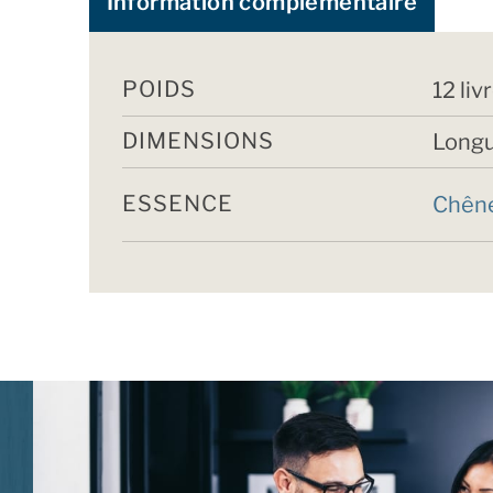
Information complémentaire
POIDS
12 liv
DIMENSIONS
Longu
ESSENCE
Chên