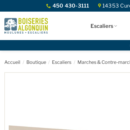
Skip
450 430-3111
14353 Curé
to
content
Escaliers
Accueil
/
Boutique
/
Escaliers
/
Marches & Contre-marc