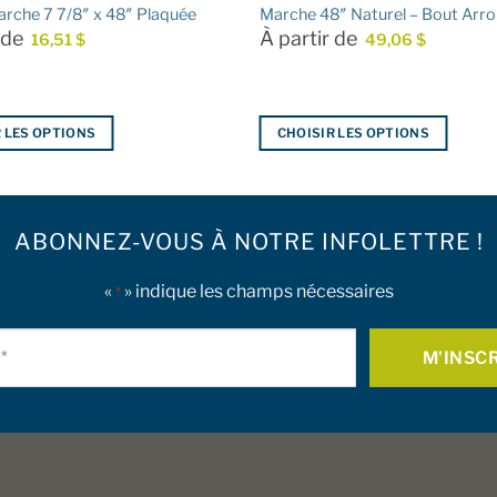
rche 7 7/8″ x 48″ Plaquée
Marche 48″ Naturel – Bout Arro
r de
À partir de
16,51
$
49,06
$
 LES OPTIONS
CHOISIR LES OPTIONS
Ce
produit
a
ABONNEZ-VOUS À NOTRE INFOLETTRE !
plusieurs
.
variations.
Les
«
» indique les champs nécessaires
*
options
Courriel
peuvent
être
*
choisies
sur
la
page
du