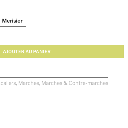
Merisier
t Arrondi
AJOUTER AU PANIER
caliers
,
Marches
,
Marches & Contre-marches