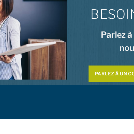
BESOI
Parlez à
nou
PARLEZ À UN C