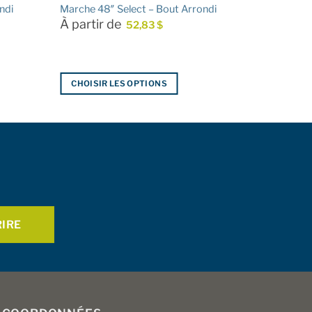
ndi
Marche 48″ Select – Bout Arrondi
À partir de
52,83
$
CHOISIR LES OPTIONS
Ce
produit
a
plusieurs
variations.
Les
options
peuvent
être
choisies
sur
la
page
du