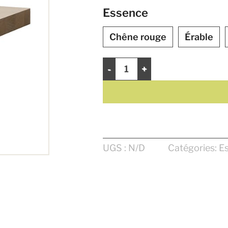
Essence
Chêne rouge
Érable
quantité de Marche 42" Select - Bou
UGS :
N/D
Catégories:
Es