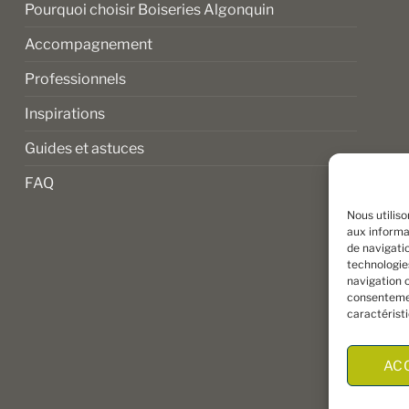
Pourquoi choisir Boiseries Algonquin
produit
Accompagnement
Professionnels
Inspirations
Guides et astuces
FAQ
Nous utilis
aux informat
de navigatio
technologie
navigation o
consentemen
caractérist
AC