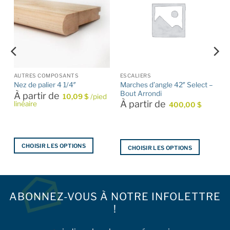
AUTRES COMPOSANTS
ESCALIERS
Marches d’angle 42″ Select –
Nez de palier 4 1/4″
Bout Arrondi
À partir de
10,09
$
/pied
À partir de
linéaire
400,00
$
CHOISIR LES OPTIONS
CHOISIR LES OPTIONS
Ce
Ce
produit
produit
a
a
plusieurs
plusieurs
ABONNEZ-VOUS À NOTRE INFOLETTRE
variations.
variations.
!
Les
Les
options
options