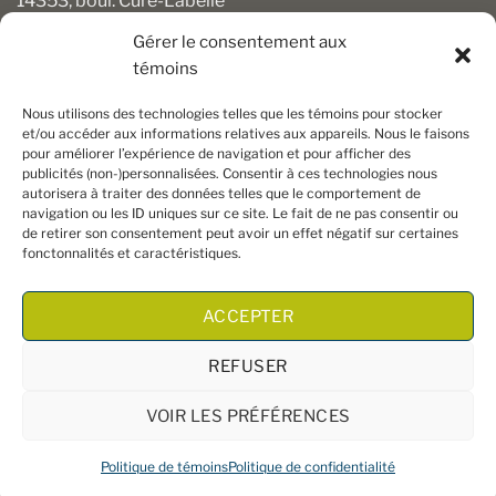
14353, boul. Curé-Labelle
Mirabel (Québec) J7J 1M2
Gérer le consentement aux
témoins
450 430-3111
clients@boiseriesalgonquin.com
Nous utilisons des technologies telles que les témoins pour stocker
et/ou accéder aux informations relatives aux appareils. Nous le faisons
pour améliorer l’expérience de navigation et pour afficher des
HEURES D’OUVERTURE
publicités (non-)personnalisées. Consentir à ces technologies nous
autorisera à traiter des données telles que le comportement de
Lundi au vendredi : 6 h 30 à 17 h 30
navigation ou les ID uniques sur ce site. Le fait de ne pas consentir ou
Samedi : 8 h à 17 h
de retirer son consentement peut avoir un effet négatif sur certaines
Dimanche : Fermé
fonctonnalités et caractéristiques.
ACCEPTER
REFUSER
VOIR LES PRÉFÉRENCES
Copyright 2026 ©
Boiseries Algonquin
– Tous droits réservés
Politique de témoins
Politique de confidentialité
|
Termes et conditions
| Site Web par
King Communications