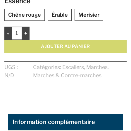
Essence
Chêne rouge
Érable
Merisier
quantité de Marches d'angle 42" Zen Select
AJOUTER AU PANIER
UGS :
Catégories:
Escaliers
,
Marches
,
N/D
Marches & Contre-marches
Information complémentaire