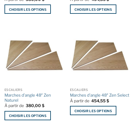
CHOISIR LES OPTIONS
CHOISIR LES OPTIONS
Ce
Ce
produit
produit
a
a
plusieurs
plusieurs
variations.
variations.
Les
Les
options
options
peuvent
peuvent
être
être
choisies
choisies
sur
sur
la
la
ESCALIERS
ESCALIERS
page
page
Marches d’angle 48″ Zen
Marches d’angle 48″ Zen Select
du
du
Naturel
À partir de
454,55
$
produit
produit
À partir de
380,00
$
CHOISIR LES OPTIONS
CHOISIR LES OPTIONS
Ce
Ce
produit
produit
a