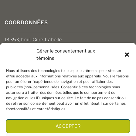
COORDONNÉES
14353, boul. Curé-Labelle
Mirabel (Québec) J7J 1M2
Gérer le consentement aux
témoins
450 430-3111
clients@boiseriesalgonquin.com
Nous utilisons des technologies telles que les témoins pour stocker
et/ou accéder aux informations relatives aux appareils. Nous le faisons
pour améliorer l’expérience de navigation et pour afficher des
HEURES D’OUVERTURE
publicités (non-)personnalisées. Consentir à ces technologies nous
autorisera à traiter des données telles que le comportement de
Lundi au vendredi : 6 h 30 à 17 h 30
navigation ou les ID uniques sur ce site. Le fait de ne pas consentir ou
Samedi : 8 h à 17 h
de retirer son consentement peut avoir un effet négatif sur certaines
Dimanche : Fermé
fonctonnalités et caractéristiques.
ACCEPTER