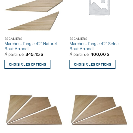
ESCALIERS
ESCALIERS
Marches d’angle 42″ Naturel –
Marches d’angle 42″ Select –
Bout Arrondi
Bout Arrondi
À partir de
345,45
$
À partir de
400,00
$
CHOISIR LES OPTIONS
CHOISIR LES OPTIONS
Ce
Ce
produit
produit
a
a
plusieurs
plusieurs
variations.
variations.
Les
Les
options
options
peuvent
peuvent
être
être
choisies
choisies