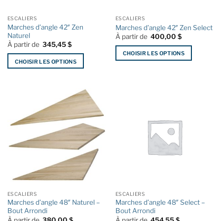
sur
sur
la
la
ESCALIERS
ESCALIERS
page
page
Marches d’angle 42″ Zen
Marches d’angle 42″ Zen Select
du
du
Naturel
À partir de
400,00
$
produit
produit
À partir de
345,45
$
CHOISIR LES OPTIONS
CHOISIR LES OPTIONS
Ce
Ce
produit
produit
a
a
plusieurs
plusieurs
variations.
variations.
Les
Les
options
options
peuvent
peuvent
être
être
choisies
choisies
sur
sur
la
la
page
ESCALIERS
ESCALIERS
page
du
Marches d’angle 48″ Naturel –
Marches d’angle 48″ Select –
du
produit
Bout Arrondi
Bout Arrondi
produit
À partir de
380,00
$
À partir de
454,55
$