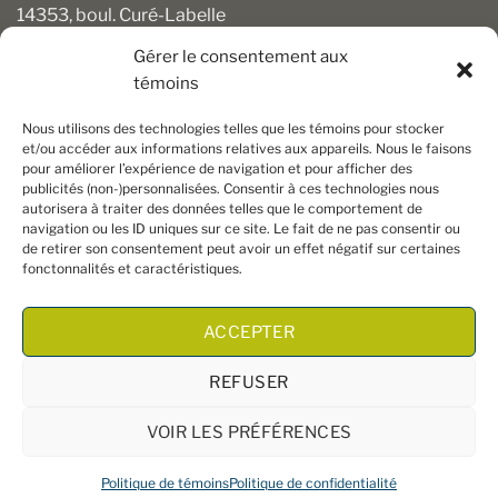
14353, boul. Curé-Labelle
Mirabel (Québec) J7J 1M2
Gérer le consentement aux
témoins
450 430-3111
clients@boiseriesalgonquin.com
Nous utilisons des technologies telles que les témoins pour stocker
et/ou accéder aux informations relatives aux appareils. Nous le faisons
pour améliorer l’expérience de navigation et pour afficher des
HEURES D’OUVERTURE
publicités (non-)personnalisées. Consentir à ces technologies nous
autorisera à traiter des données telles que le comportement de
Lundi au vendredi : 6 h 30 à 17 h 30
navigation ou les ID uniques sur ce site. Le fait de ne pas consentir ou
Samedi : 8 h à 17 h
de retirer son consentement peut avoir un effet négatif sur certaines
Dimanche : Fermé
fonctonnalités et caractéristiques.
ACCEPTER
REFUSER
VOIR LES PRÉFÉRENCES
Copyright 2026 ©
Boiseries Algonquin
– Tous droits réservés
Politique de témoins
Politique de confidentialité
|
Termes et conditions
| Site Web par
King Communications