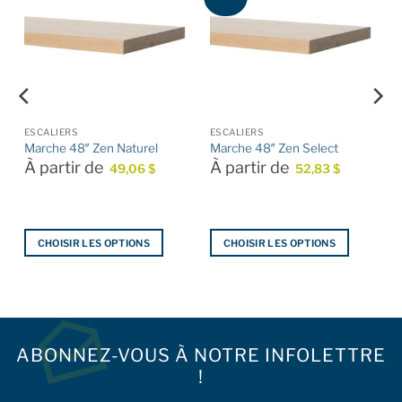
ESCALIERS
ESCALIERS
Marche 48″ Zen Naturel
Marche 48″ Zen Select
À partir de
À partir de
49,06
$
52,83
$
CHOISIR LES OPTIONS
CHOISIR LES OPTIONS
Ce
Ce
produit
produit
a
a
plusieurs
plusieurs
variations.
variations.
ABONNEZ-VOUS À NOTRE INFOLETTRE
Les
Les
!
options
options
peuvent
peuvent