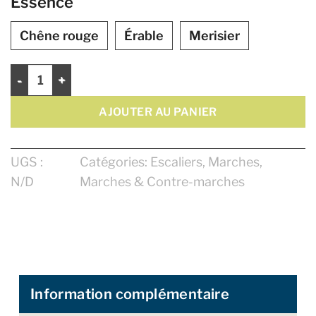
Essence
Chêne rouge
Érable
Merisier
quantité de Marches d'angle 48" Zen Naturel
AJOUTER AU PANIER
UGS :
Catégories:
Escaliers
,
Marches
,
N/D
Marches & Contre-marches
Information complémentaire