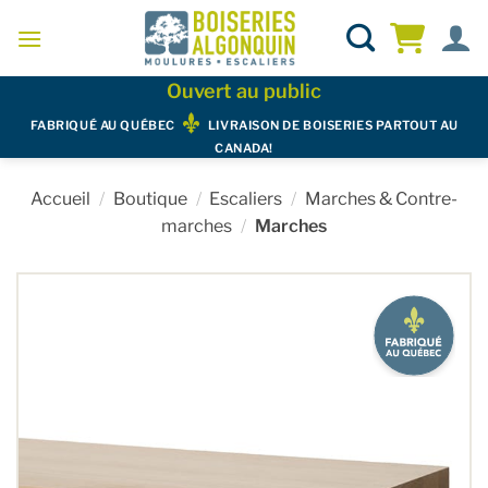
Skip
to
content
Ouvert au public
FABRIQUÉ AU QUÉBEC
LIVRAISON DE BOISERIES PARTOUT AU
CANADA!
Accueil
/
Boutique
/
Escaliers
/
Marches & Contre-
marches
/
Marches