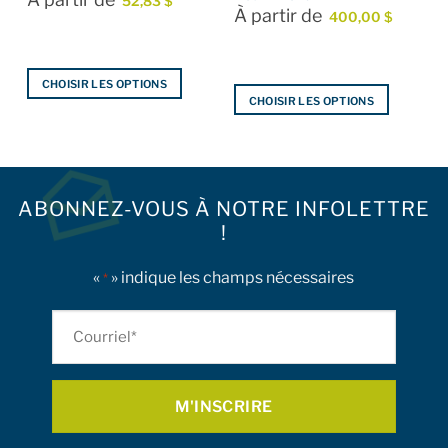
52,83
$
À partir de
400,00
$
CHOISIR LES OPTIONS
CHOISIR LES OPTIONS
Ce
Ce
produit
produit
a
a
plusieurs
plusieurs
variations.
ABONNEZ-VOUS À NOTRE INFOLETTRE
variations.
Les
!
Les
options
options
peuvent
peuvent
«
» indique les champs nécessaires
être
*
être
choisies
choisies
sur
Courriel
sur
la
*
la
page
page
du
du
produit
produit