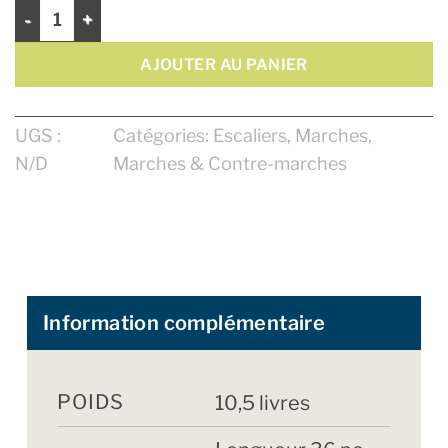
quantité de Marche 36" Select - Bout Arrondi
AJOUTER AU PANIER
UGS :
Catégories:
Escaliers
,
Marches
,
N/D
Marches & Contre-marches
Information complémentaire
POIDS
10,5 livres