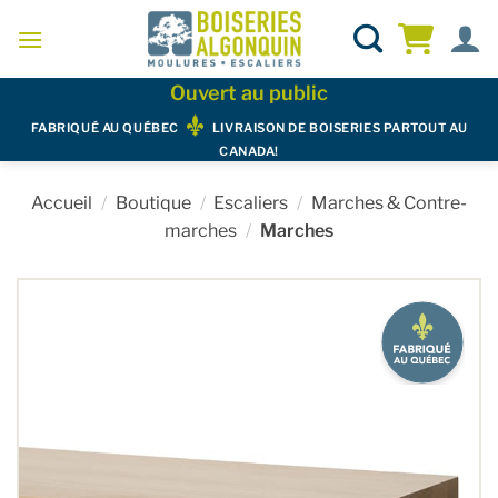
Skip
to
content
Ouvert au public
FABRIQUÉ AU QUÉBEC
LIVRAISON DE BOISERIES PARTOUT AU
CANADA!
Accueil
/
Boutique
/
Escaliers
/
Marches & Contre-
marches
/
Marches