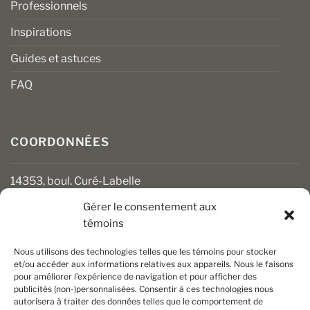
Professionnels
Inspirations
Guides et astuces
FAQ
COORDONNÉES
14353, boul. Curé-Labelle
Mirabel (Québec) J7J 1M2
Gérer le consentement aux
témoins
450 430-3111
clients@boiseriesalgonquin.com
Nous utilisons des technologies telles que les témoins pour stocker
et/ou accéder aux informations relatives aux appareils. Nous le faisons
pour améliorer l’expérience de navigation et pour afficher des
HEURES D’OUVERTURE
publicités (non-)personnalisées. Consentir à ces technologies nous
autorisera à traiter des données telles que le comportement de