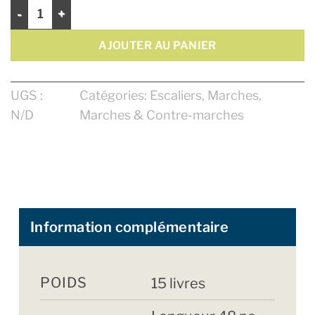
quantité de Marche 48" Naturel - Bout Arrondi
AJOUTER AU PANIER
UGS :
Catégories:
Escaliers
,
Marches
,
N/D
Marches & Contre-marches
Information complémentaire
POIDS
15 livres