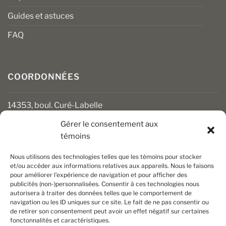
Guides et astuces
FAQ
COORDONNÉES
14353, boul. Curé-Labelle
Mirabel (Québec) J7J 1M2
Gérer le consentement aux
témoins
450 430-3111
clients@boiseriesalgonquin.com
Nous utilisons des technologies telles que les témoins pour stocker
et/ou accéder aux informations relatives aux appareils. Nous le faisons
pour améliorer l’expérience de navigation et pour afficher des
HEURES D’OUVERTURE
publicités (non-)personnalisées. Consentir à ces technologies nous
autorisera à traiter des données telles que le comportement de
Lundi au vendredi : 6 h 30 à 17 h 30
navigation ou les ID uniques sur ce site. Le fait de ne pas consentir ou
Samedi : 8 h à 17 h
de retirer son consentement peut avoir un effet négatif sur certaines
Dimanche : Fermé
fonctonnalités et caractéristiques.