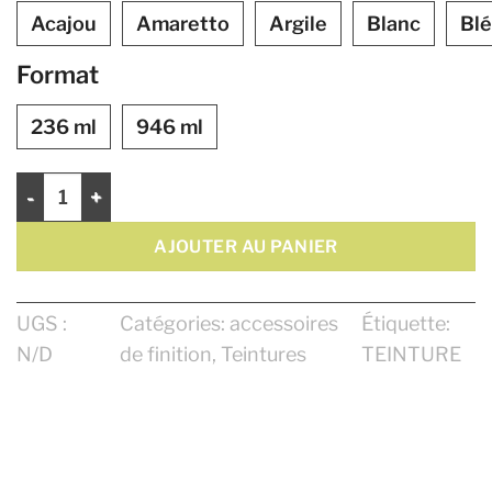
Acajou
Amaretto
Argile
Blanc
Blé
Format
236 ml
946 ml
quantité de Teinture à base d'eau Saman
AJOUTER AU PANIER
UGS :
Catégories:
accessoires
Étiquette:
N/D
de finition
,
Teintures
TEINTURE