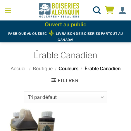
Skip
to
content
Ouvert au public
FABRIQUÉ AU QUÉBEC
LIVRAISON DE BOISERIES PARTOUT AU
CANADA!
Érable Canadien
Accueil
/
Boutique
/
Couleurs
/
Érable Canadien
FILTRER