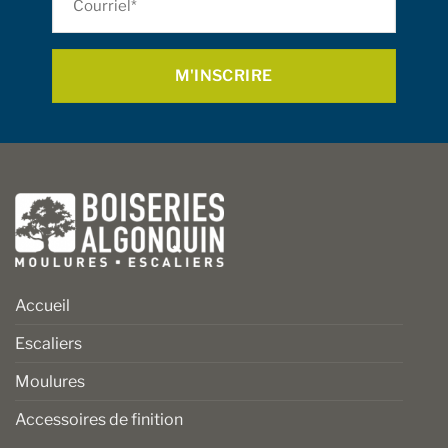
la
*
page
du
produit
Accueil
Escaliers
Moulures
Accessoires de finition