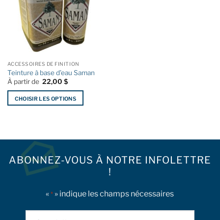
ACCESSOIRES DE FINITION
Teinture à base d’eau Saman
À partir de
22,00
$
CHOISIR LES OPTIONS
Ce
produit
a
plusieurs
variations.
ABONNEZ-VOUS À NOTRE INFOLETTRE
Les
!
options
peuvent
être
«
» indique les champs nécessaires
*
choisies
sur
Courriel