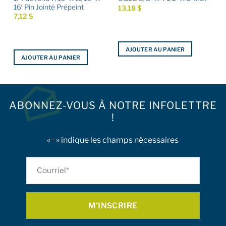
16′ Pin Jointé Prépeint
13,18
$
7,12
$
AJOUTER AU PANIER
AJOUTER AU PANIER
ABONNEZ-VOUS À NOTRE INFOLETTRE
!
«
» indique les champs nécessaires
*
Courriel
*