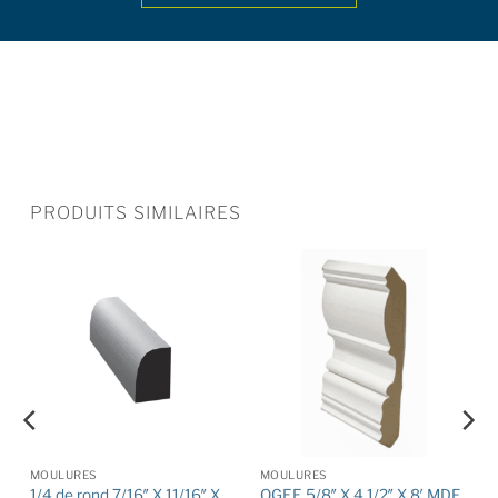
PRODUITS SIMILAIRES
MOULURES
MOULURES
1/4 de rond 7/16″ X 11/16″ X
OGEE 5/8″ X 4 1/2″ X 8′ MDF