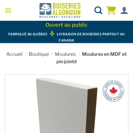
Skip
to
content
Ouvert au public
FABRIQUÉ AU QUÉBEC
LIVRAISON DE BOISERIES PARTOUT AU
CANADA!
Accueil
/
Boutique
/
Moulures
/
Moulures en MDF et
pin jointé