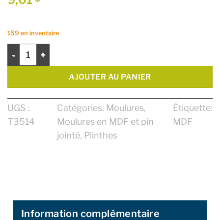
159 en inventaire
quantité de Plinthe 1/2" X 4-1/2" X 8' MDF Prépeint
AJOUTER AU PANIER
UGS :
Catégories:
Moulures
,
Étiquette:
T3514
Moulures en MDF et pin
MDF
jointé
,
Plinthes
Information complémentaire