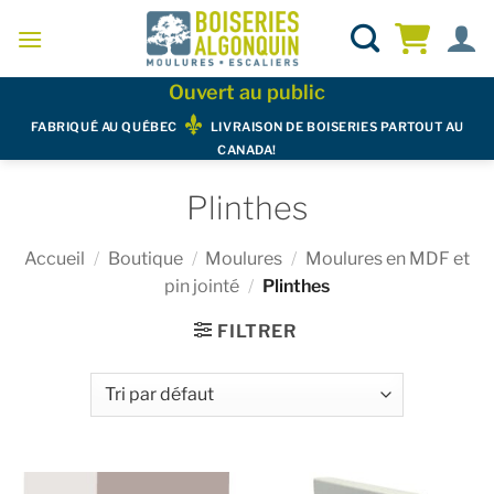
Skip
to
content
Ouvert au public
FABRIQUÉ AU QUÉBEC
LIVRAISON DE BOISERIES PARTOUT AU
CANADA!
Plinthes
Accueil
/
Boutique
/
Moulures
/
Moulures en MDF et
pin jointé
/
Plinthes
FILTRER