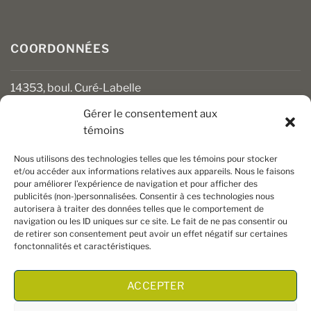
COORDONNÉES
14353, boul. Curé-Labelle
Mirabel (Québec) J7J 1M2
Gérer le consentement aux
témoins
450 430-3111
clients@boiseriesalgonquin.com
Nous utilisons des technologies telles que les témoins pour stocker
et/ou accéder aux informations relatives aux appareils. Nous le faisons
pour améliorer l’expérience de navigation et pour afficher des
HEURES D’OUVERTURE
publicités (non-)personnalisées. Consentir à ces technologies nous
autorisera à traiter des données telles que le comportement de
Lundi au vendredi : 6 h 30 à 17 h 30
navigation ou les ID uniques sur ce site. Le fait de ne pas consentir ou
Samedi : 8 h à 17 h
de retirer son consentement peut avoir un effet négatif sur certaines
Dimanche : Fermé
fonctonnalités et caractéristiques.
ACCEPTER