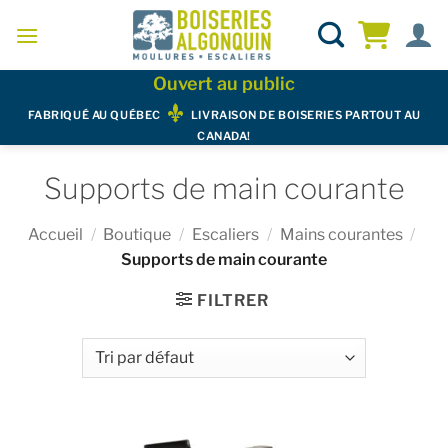
Skip
to
content
Ouvert au public
FABRIQUÉ AU QUÉBEC
LIVRAISON DE BOISERIES PARTOUT AU
CANADA!
Supports de main courante
Accueil
/
Boutique
/
Escaliers
/
Mains courantes
/
Supports de main courante
FILTRER