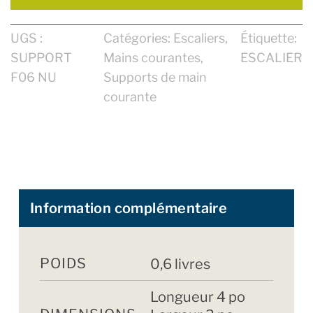
UGS :
Catégories:
Escaliers
,
Étiquette:
SUPPORT
Mains courantes
,
ESCALIER
F06 NU
Supports de main
courante
Information complémentaire
POIDS
0,6 livres
Longueur 4 po