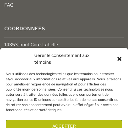
FAQ
COORDONNÉES
14353, boul. Curé-Labelle
Mirabel (Québec) J7J 1M2
Gérer le consentement aux
témoins
450 430-3111
clients@boiseriesalgonquin.com
Nous utilisons des technologies telles que les témoins pour stocker
et/ou accéder aux informations relatives aux appareils. Nous le faisons
pour améliorer l’expérience de navigation et pour afficher des
HEURES D’OUVERTURE
publicités (non-)personnalisées. Consentir à ces technologies nous
autorisera à traiter des données telles que le comportement de
Lundi au vendredi : 6 h 30 à 17 h 30
navigation ou les ID uniques sur ce site. Le fait de ne pas consentir ou
Samedi : 8 h à 17 h
de retirer son consentement peut avoir un effet négatif sur certaines
Dimanche : Fermé
fonctonnalités et caractéristiques.
ACCEPTER