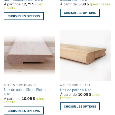
du
produit
À partir de
12,79
$
/pied
À partir de
3,88
$
/pied linéaire
produit
linéaire
CHOISIR LES OPTIONS
CHOISIR LES OPTIONS
Ce
Ce
produit
produit
a
a
plusieurs
plusieurs
variations.
variations.
Les
Les
options
options
peuvent
peuvent
être
être
choisies
choisies
sur
sur
la
la
page
AUTRES COMPOSANTS
AUTRES COMPOSANTS
page
du
Nez de palier 13mm Flottant 4
Nez de palier 4 1/4″
du
1/4″
produit
À partir de
10,09
$
/pied
produit
linéaire
À partir de
10,09
$
/pied
linéaire
CHOISIR LES OPTIONS
CHOISIR LES OPTIONS
Ce