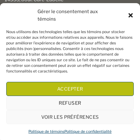
Mirabel (Québec) J7J 1M2
Gérer le consentement aux
témoins
450 430-3111
clients@boiseriesalgonquin.com
Nous utilisons des technologies telles que les témoins pour stocker
et/ou accéder aux informations relatives aux appareils. Nous le faisons
pour améliorer l’expérience de navigation et pour afficher des
HEURES D’OUVERTURE
publicités (non-)personnalisées. Consentir à ces technologies nous
autorisera à traiter des données telles que le comportement de
Lundi au vendredi : 6 h 30 à 17 h 30
navigation ou les ID uniques sur ce site. Le fait de ne pas consentir ou
Samedi : 8 h à 17 h
de retirer son consentement peut avoir un effet négatif sur certaines
Dimanche : Fermé
fonctonnalités et caractéristiques.
ACCEPTER
REFUSER
VOIR LES PRÉFÉRENCES
Copyright 2026 ©
Boiseries Algonquin
– Tous droits réservés
Politique de témoins
Politique de confidentialité
|
Termes et conditions
| Site Web par
King Communications