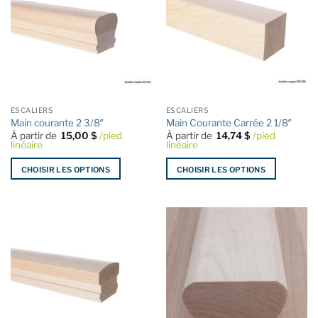
ESCALIERS
ESCALIERS
Main courante 2 3/8″
Main Courante Carrée 2 1/8″
À partir de
15,00
$
/pied
À partir de
14,74
$
/pied
linéaire
linéaire
CHOISIR LES OPTIONS
CHOISIR LES OPTIONS
Ce
Ce
produit
produit
a
a
plusieurs
plusieurs
variations.
variations.
Les
Les
options
options
peuvent
peuvent
être
être