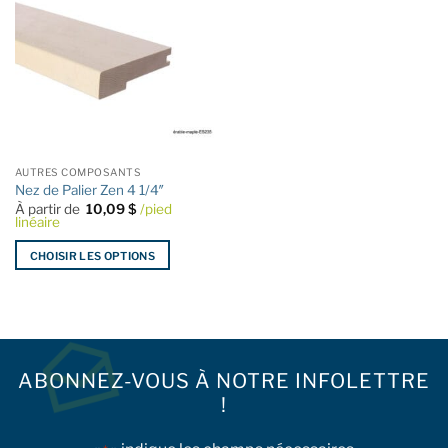
variations.
variations.
Les
Les
options
options
peuvent
peuvent
être
être
choisies
choisies
sur
sur
la
la
AUTRES COMPOSANTS
page
page
Nez de Palier Zen 4 1/4″
du
du
À partir de
10,09
$
/pied
produit
produit
linéaire
CHOISIR LES OPTIONS
Ce
produit
a
plusieurs
variations.
ABONNEZ-VOUS À NOTRE INFOLETTRE
Les
!
options
peuvent
être