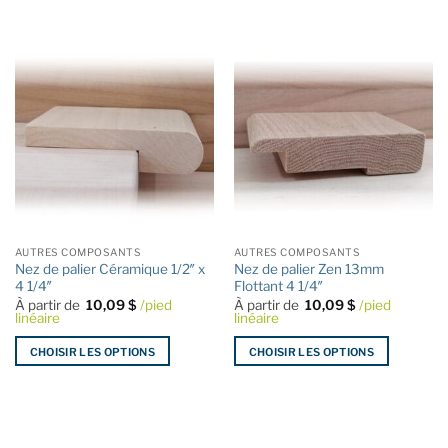
Ce
produit
produit
a
a
plusieurs
plusieurs
variations.
variations.
Les
Les
options
options
peuvent
peuvent
être
être
choisies
choisies
sur
sur
la
la
page
AUTRES COMPOSANTS
AUTRES COMPOSANTS
page
du
Nez de palier Céramique 1/2″ x
Nez de palier Zen 13mm
du
produit
4 1/4″
Flottant 4 1/4″
produit
À partir de
10,09
$
/pied
À partir de
10,09
$
/pied
linéaire
linéaire
CHOISIR LES OPTIONS
CHOISIR LES OPTIONS
Ce
Ce
produit
produit
a
a
plusieurs
plusieurs