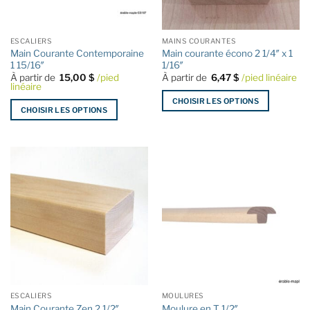
choisies
choisies
sur
sur
la
la
ESCALIERS
MAINS COURANTES
page
page
Main Courante Contemporaine
Main courante écono 2 1/4″ x 1
du
du
1 15/16″
1/16″
produit
produit
À partir de
15,00
$
/pied
À partir de
6,47
$
/pied linéaire
linéaire
CHOISIR LES OPTIONS
CHOISIR LES OPTIONS
Ce
Ce
produit
produit
a
a
plusieurs
plusieurs
variations.
variations.
Les
Les
options
options
peuvent
peuvent
être
être
choisies
choisies
sur
sur
la
la
page
ESCALIERS
MOULURES
page
du
Main Courante Zen 2 1/2″
Moulure en T 1/2″