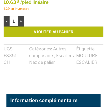
10,63
/pied linéaire
$
629 en inventaire
quantité de Nez de palier Zen 13mm Flottant 4 1/4"
AJOUTER AU PANIER
UGS :
Catégories:
Autres
Étiquette:
ES351-
composants
,
Escaliers
,
MOULURE
CH
Nez de palier
ESCALIER
Information complémentaire