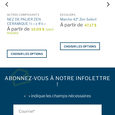
AUTRES COMPOSANTS
ESCALIERS
NEZ DE PALIER ZEN
Marche 42″ Zen Select
CERAMIQUE ½ » x 4¼ »
À partir de
47,17
$
À partir de
10,09
$
/pied
linéaire
CHOISIR LES OPTIONS
Ce
CHOISIR LES OPTIONS
produit
Ce
a
produit
plusieurs
a
variations.
plusieurs
ABONNEZ-VOUS À NOTRE INFOLETTRE
Les
variations.
!
options
Les
peuvent
options
«
» indique les champs nécessaires
être
*
peuvent
choisies
être
sur
Courriel
choisies
la
sur
*