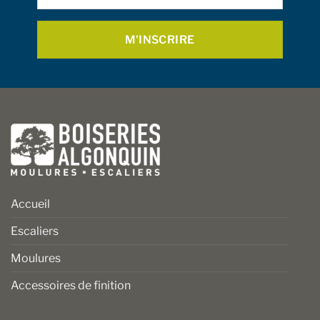
page
la
du
page
produit
du
produit
Accueil
Escaliers
Moulures
Accessoires de finition