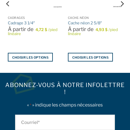
CADRAGES
CACHE-NÉON
Cadrage 3 1/4″
Cache néon 2 5/8″
À partir de
À partir de
4,72
$
/pied
4,93
$
/pied
linéaire
linéaire
CHOISIR LES OPTIONS
CHOISIR LES OPTIONS
Ce
Ce
produit
produit
a
a
plusieurs
plusieurs
ABONNEZ-VOUS À NOTRE INFOLETTRE
variations.
variations.
!
Les
Les
options
options
«
» indique les champs nécessaires
*
peuvent
peuvent
être
être
Courriel
choisies
choisies
sur
sur
*