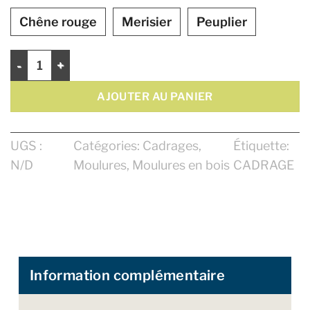
Chêne rouge
Merisier
Peuplier
quantité de Cadrage 3 1/2"
AJOUTER AU PANIER
UGS :
Catégories:
Cadrages
,
Étiquette:
N/D
Moulures
,
Moulures en bois
CADRAGE
Information complémentaire