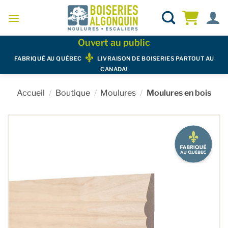
Skip
to
content
Ouvert au public
FABRIQUÉ AU QUÉBEC
LIVRAISON DE BOISERIES PARTOUT AU
CANADA!
Accueil
/
Boutique
/
Moulures
/
Moulures en bois