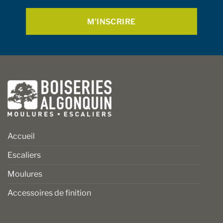
la
la
page
page
du
du
produit
produit
Accueil
Escaliers
Moulures
Accessoires de finition