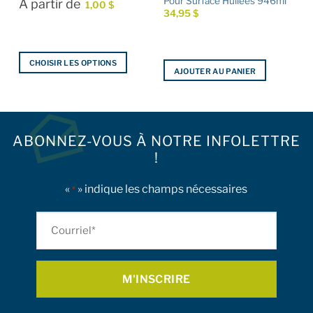
Pour Surface Huilées 946ml
À partir de
1,00
$
34,95
$
CHOISIR LES OPTIONS
AJOUTER AU PANIER
Ce
produit
a
plusieurs
ABONNEZ-VOUS À NOTRE INFOLETTRE
variations.
Les
!
options
peuvent
«
» indique les champs nécessaires
*
être
choisies
Courriel
sur
*
la
page
du
produit