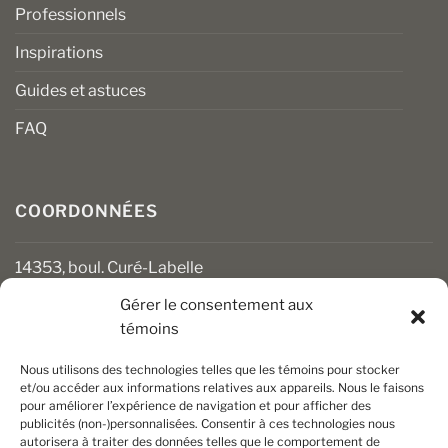
Professionnels
Inspirations
Guides et astuces
FAQ
COORDONNÉES
14353, boul. Curé-Labelle
Mirabel (Québec) J7J 1M2
Gérer le consentement aux
témoins
450 430-3111
clients@boiseriesalgonquin.com
Nous utilisons des technologies telles que les témoins pour stocker
et/ou accéder aux informations relatives aux appareils. Nous le faisons
pour améliorer l’expérience de navigation et pour afficher des
HEURES D’OUVERTURE
publicités (non-)personnalisées. Consentir à ces technologies nous
autorisera à traiter des données telles que le comportement de