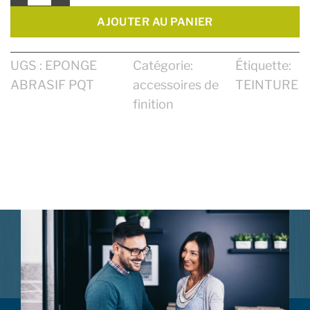
AJOUTER AU PANIER
UGS :
EPONGE
Catégorie:
Étiquette:
ABRASIF PQT
accessoires de
TEINTURE
finition