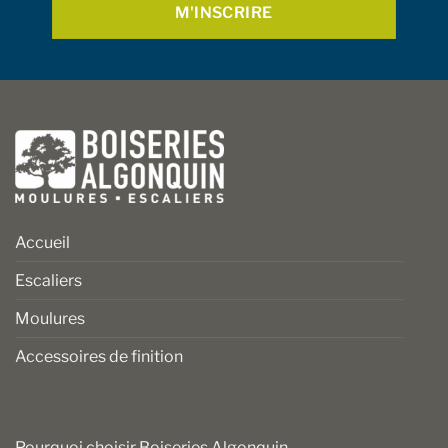
produit
Accueil
Escaliers
Moulures
Accessoires de finition
Pourquoi choisir Boiseries Algonquin