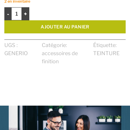
2 en inventaire
quantité de Generio - Huile d'entretien Pour Surface Huilées 9
AJOUTER AU PANIER
UGS :
Catégorie:
Étiquette:
GENERIO
accessoires de
TEINTURE
finition