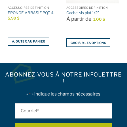
ACCESSOIRES DE FINITION
ACCESSOIRES DE FINITION
EPONGE ABRASIF PQT 4
Cache-vis plat 1/2″
5,99
$
À partir de
1,00
$
AJOUTER AU PANIER
CHOISIR LES OPTIONS
Ce
produit
a
plusieurs
ABONNEZ-VOUS À NOTRE INFOLETTRE
variations.
Les
!
options
peuvent
«
» indique les champs nécessaires
*
être
choisies
Courriel
sur
*
la
page
du