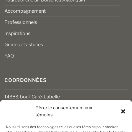
Accompagnement
Professionnels
Inspirations
Guides et astuces
FAQ
COORDONNÉES
14353, boul. Curé-Labelle
Mirabel (Québec) J7J 1M2
Gérer le consentement aux
témoins
450 430-3111
clients@boiseriesalgonquin.com
Nous utilisons des technologies telles que les témoins pour stocker