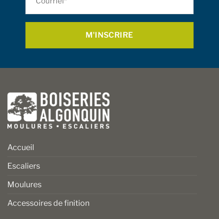
du
*
produit
Accueil
Escaliers
Moulures
Accessoires de finition