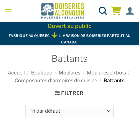
Skip
to
content
Ouvert au public
FABRIQUÉ AU QUÉBEC
LIVRAISON DE BOISERIES PARTOUT AU
CANADA!
Battants
Accueil
/
Boutique
/
Moulures
/
Moulures en bois
/
Composantes d’armoires de cuisine
/
Battants
FILTRER