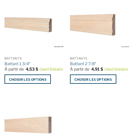
BATTANTS
BATTANTS
Battant 1 3/4″
Battant 2 7/8″
À partir de
4,53
$
/pied linéaire
À partir de
4,91
$
/pied linéaire
CHOISIR LES OPTIONS
CHOISIR LES OPTIONS
Ce
Ce
produit
produit
a
a
plusieurs
plusieurs
variations.
variations.
Les
Les
options
options
peuvent
peuvent