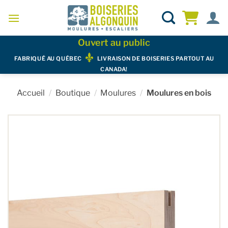
Skip
to
content
Ouvert au public
FABRIQUÉ AU QUÉBEC
LIVRAISON DE BOISERIES PARTOUT AU
CANADA!
Accueil
/
Boutique
/
Moulures
/
Moulures en bois