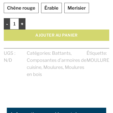
Chêne rouge
Érable
Merisier
quantité de Battant 7/8"
AJOUTER AU PANIER
UGS :
Catégories:
Battants
,
Étiquette:
N/D
Composantes d’armoires de
MOULURE
cuisine
,
Moulures
,
Moulures
en bois