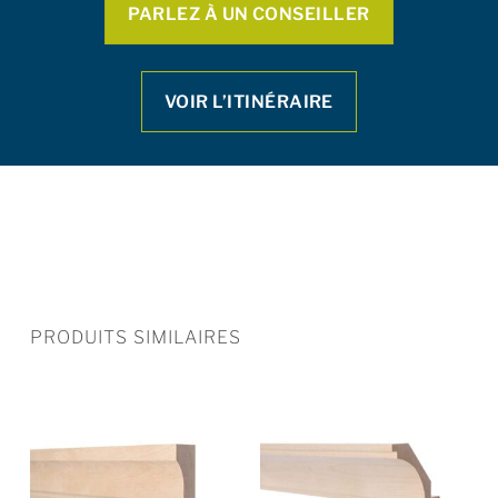
PARLEZ À UN CONSEILLER
VOIR L’ITINÉRAIRE
PRODUITS SIMILAIRES