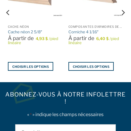
CACHE-NÉON
COMPOSANTES D’ARMOIRES DE CUISINE
Cache néon 2 5/8″
Corniche 4 1/16″
À partir de
À partir de
4,93
$
/pied
6,40
$
/pied
linéaire
linéaire
CHOISIR LES OPTIONS
CHOISIR LES OPTIONS
Ce
Ce
produit
produit
a
a
plusieurs
plusieurs
ABONNEZ-VOUS À NOTRE INFOLETTRE
variations.
variations.
!
Les
Les
options
options
«
» indique les champs nécessaires
*
peuvent
peuvent
être
être
Courriel
choisies
choisies