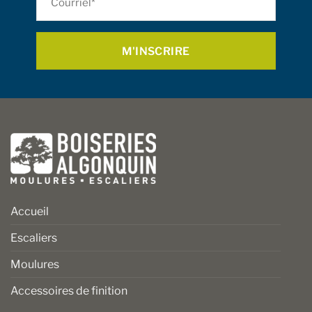
sur
sur
*
la
la
page
page
du
du
produit
produit
Accueil
Escaliers
Moulures
Accessoires de finition