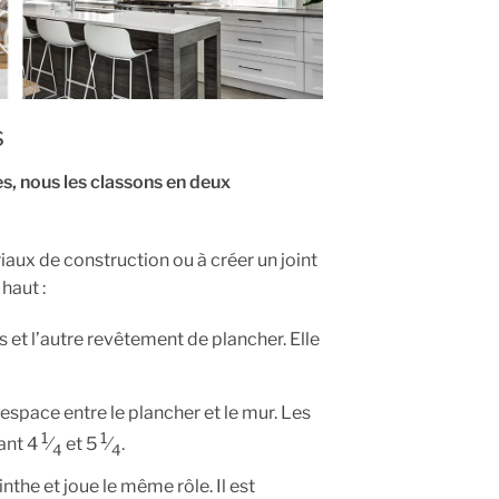
s
s, nous les classons en deux
iaux de construction ou à créer un joint
haut :
s et l’autre revêtement de plancher. Elle
’espace entre le plancher et le mur. Les
1
1
ant 4
⁄
et 5
⁄
.
4
4
inthe et joue le même rôle. Il est