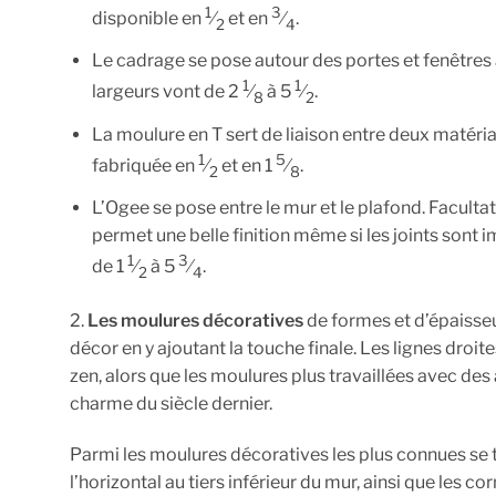
1
3
disponible en
⁄
et en
⁄
.
2
4
Le cadrage se pose autour des portes et fenêtres 
1
1
largeurs vont de 2
⁄
à 5
⁄
.
8
2
La moulure en T sert de liaison entre deux matéria
1
5
fabriquée en
⁄
et en 1
⁄
.
2
8
L’Ogee se pose entre le mur et le plafond. Facultati
permet une belle finition même si les joints sont 
1
3
de 1
⁄
à 5
⁄
.
2
4
2.
Les moulures décoratives
de formes et d’épaisseu
décor en y ajoutant la touche finale. Les lignes droit
zen, alors que les moulures plus travaillées avec des 
charme du siècle dernier.
Parmi les moulures décoratives les plus connues se tr
l’horizontal au tiers inférieur du mur, ainsi que les