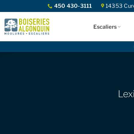
Skip
450 430-3111
14353 Curé
to
content
Escaliers
Lex