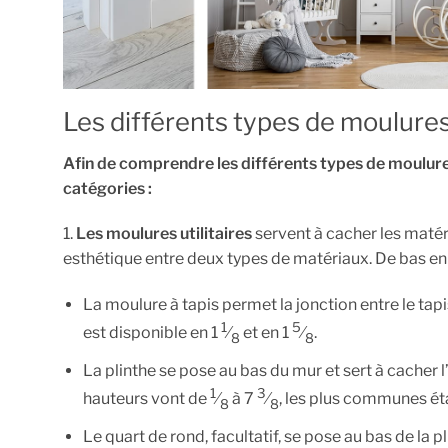
Les différents types de moulure
Afin de comprendre les différents types de moulure
catégories :
1.
Les moulures utilitaires
servent à cacher les matér
esthétique entre deux types de matériaux. De bas en 
La moulure à tapis permet la jonction entre le tapi
1
5
est disponible en 1
⁄
et en 1
⁄
.
8
8
La plinthe se pose au bas du mur et sert à cacher l
1
3
hauteurs vont de
⁄
à 7
⁄
, les plus communes ét
8
8
Le quart de rond, facultatif, se pose au bas de la pl