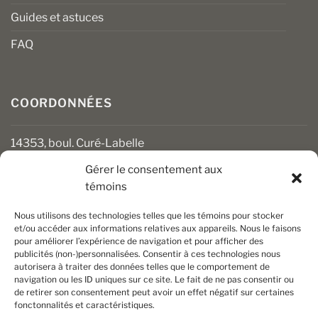
Guides et astuces
FAQ
COORDONNÉES
14353, boul. Curé-Labelle
Mirabel (Québec) J7J 1M2
Gérer le consentement aux
témoins
450 430-3111
clients@boiseriesalgonquin.com
Nous utilisons des technologies telles que les témoins pour stocker
et/ou accéder aux informations relatives aux appareils. Nous le faisons
pour améliorer l’expérience de navigation et pour afficher des
HEURES D’OUVERTURE
publicités (non-)personnalisées. Consentir à ces technologies nous
autorisera à traiter des données telles que le comportement de
Lundi au vendredi : 6 h 30 à 17 h 30
navigation ou les ID uniques sur ce site. Le fait de ne pas consentir ou
Samedi : 8 h à 17 h
de retirer son consentement peut avoir un effet négatif sur certaines
Dimanche : Fermé
fonctonnalités et caractéristiques.