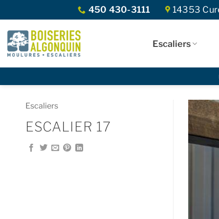
Skip
450 430-3111
14353 Curé
to
content
Escaliers
Escaliers
ESCALIER 17