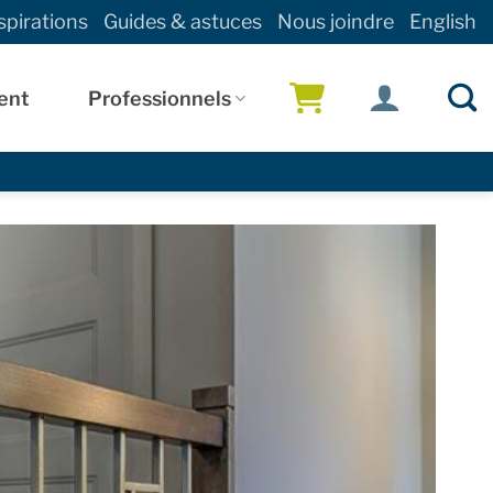
spirations
Guides & astuces
Nous joindre
English
ent
Professionnels
!