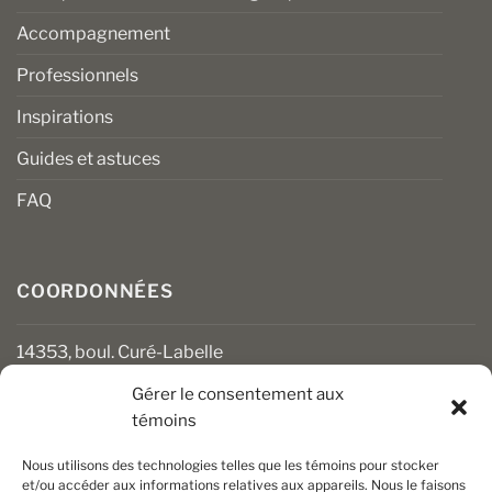
Accompagnement
Professionnels
Inspirations
Guides et astuces
FAQ
COORDONNÉES
14353, boul. Curé-Labelle
Mirabel (Québec) J7J 1M2
Gérer le consentement aux
témoins
450 430-3111
clients@boiseriesalgonquin.com
Nous utilisons des technologies telles que les témoins pour stocker
et/ou accéder aux informations relatives aux appareils. Nous le faisons