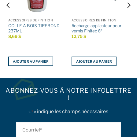
ACCESSOIRES DE FINITION
ACCESSOIRES DE FINITION
ec
COLLE A BOIS TIREBOND
Recharge applicateur pour
237ML
vernis Finitec 6″
8,69
$
12,75
$
AJOUTER AU PANIER
AJOUTER AU PANIER
ABONNEZ-VOUS À NOTRE INFOLETTRE
!
«
» indique les champs nécessaires
*
Courriel
*