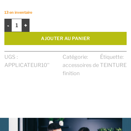
13 en inventaire
quantité de APPLICATEUR 10" FINITEC
AJOUTER AU PANIER
UGS :
Catégorie:
Étiquette:
APPLICATEUR10''
accessoires de
TEINTURE
finition