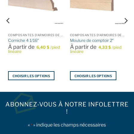
COMPOSANTES D’ARMOIRES DE CUISINE
COMPOSANTES D’ARMOIRES DE CUISINE
Corniche 4 1/16″
Moulure de comptoir 2″
À partir de
À partir de
6,40
$
/pied
4,33
$
/pied
linéaire
linéaire
CHOISIR LES OPTIONS
CHOISIR LES OPTIONS
Ce
Ce
produit
produit
a
a
plusieurs
plusieurs
ABONNEZ-VOUS À NOTRE INFOLETTRE
variations.
variations.
!
Les
Les
options
options
«
» indique les champs nécessaires
*
peuvent
peuvent
être
être