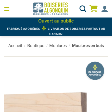
Skip
to
content
Ouvert au public
FABRIQUÉ AU QUÉBEC
LIVRAISON DE BOISERIES PARTOUT AU
CANADA!
Accueil
/
Boutique
/
Moulures
/
Moulures en bois