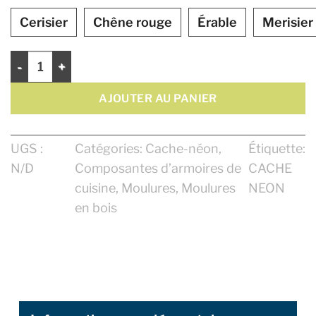
Cerisier
Chêne rouge
Érable
Merisier
quantité de Cache Néon 2 1/2"
AJOUTER AU PANIER
UGS :
Catégories:
Cache-néon
,
Étiquette:
N/D
Composantes d’armoires de
CACHE
cuisine
,
Moulures
,
Moulures
NEON
en bois