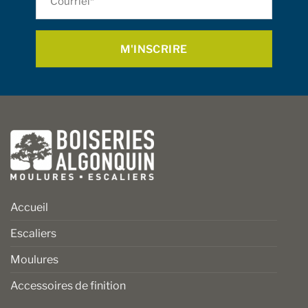
sur
sur
*
la
la
page
page
du
du
produit
produit
Accueil
Escaliers
Moulures
Accessoires de finition