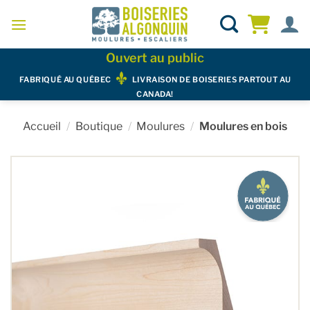
Skip
to
content
Ouvert au public
FABRIQUÉ AU QUÉBEC
LIVRAISON DE BOISERIES PARTOUT AU
CANADA!
Accueil
/
Boutique
/
Moulures
/
Moulures en bois