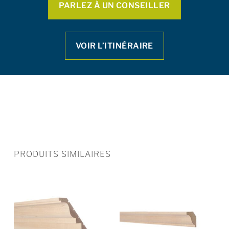
PARLEZ À UN CONSEILLER
VOIR L’ITINÉRAIRE
PRODUITS SIMILAIRES