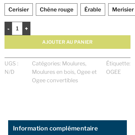
Cerisier
Chêne rouge
Érable
Merisier
quantité de Ogee Convertible 4"
AJOUTER AU PANIER
UGS :
Catégories:
Moulures
,
Étiquette:
N/D
Moulures en bois
,
Ogee et
OGEE
Ogee convertibles
Information complémentaire