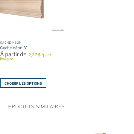
CACHE-NÉON
Cache néon 3″
À partir de
2,27
$
/pied
linéaire
CHOISIR LES OPTIONS
Ce
produit
a
PRODUITS SIMILAIRES
plusieurs
variations.
Les
options