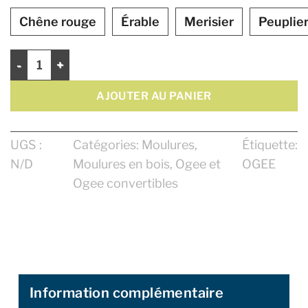
Chêne rouge
Érable
Merisier
Peuplie
quantité de Ogee 4 1/8"
AJOUTER AU PANIER
UGS :
Catégories:
Moulures
,
Étiquette:
N/D
Moulures en bois
,
Ogee et
OGEE
Ogee convertibles
Information complémentaire