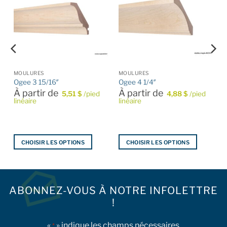
peuvent
être
choisies
sur
la
page
du
MOULURES
MOULURES
produit
Ogee 3 15/16″
Ogee 4 1/4″
À partir de
À partir de
5,51
$
/pied
4,88
$
/pied
linéaire
linéaire
CHOISIR LES OPTIONS
CHOISIR LES OPTIONS
Ce
Ce
produit
produit
a
a
plusieurs
plusieurs
ABONNEZ-VOUS À NOTRE INFOLETTRE
variations.
variations.
!
Les
Les
options
options
«
» indique les champs nécessaires
*