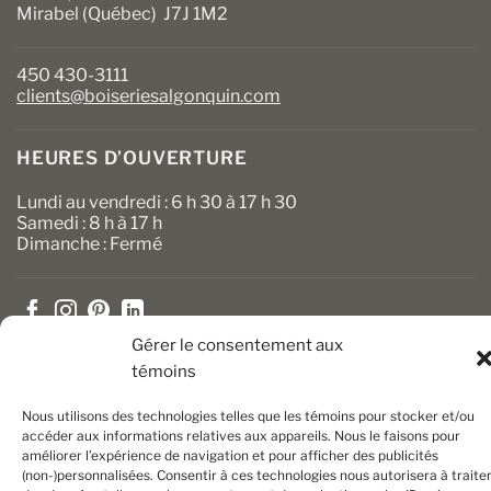
Mirabel (Québec) J7J 1M2
450 430-3111
clients@boiseriesalgonquin.com
HEURES D’OUVERTURE
Lundi au vendredi : 6 h 30 à 17 h 30
Samedi : 8 h à 17 h
Dimanche : Fermé
Gérer le consentement aux
témoins
Nous utilisons des technologies telles que les témoins pour stocker et/ou
accéder aux informations relatives aux appareils. Nous le faisons pour
Copyright 2026 ©
Boiseries Algonquin
– Tous droits réservés
améliorer l’expérience de navigation et pour afficher des publicités
|
Termes et conditions
| Site Web par
King Communications
(non-)personnalisées. Consentir à ces technologies nous autorisera à traite