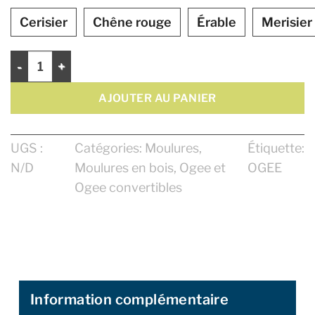
Cerisier
Chêne rouge
Érable
Merisier
quantité de Ogee 3 9/16"
AJOUTER AU PANIER
UGS :
Catégories:
Moulures
,
Étiquette:
N/D
Moulures en bois
,
Ogee et
OGEE
Ogee convertibles
Information complémentaire