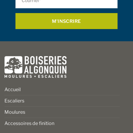
sur
sur
*
la
la
page
page
du
du
produit
produit
Accueil
Escaliers
Moulures
Accessoires de finition