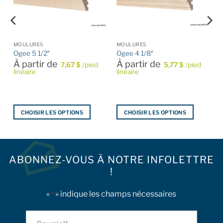
MOULURES
MOULURES
Ogee 5 1/2″
Ogee 4 1/8″
À partir de
À partir de
7,67
$
/pied
5,77
$
/pied
linéaire
linéaire
CHOISIR LES OPTIONS
CHOISIR LES OPTIONS
Ce
Ce
produit
produit
a
a
plusieurs
plusieurs
ABONNEZ-VOUS À NOTRE INFOLETTRE
variations.
variations.
!
Les
Les
options
options
«
» indique les champs nécessaires
*
peuvent
peuvent
être
être
Courriel
choisies
choisies